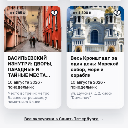
от 795 ₽
от 1 300 ₽
ВАСИЛЬЕВСКИЙ
Весь Кронштадт за
ИЗНУТРИ: ДВОРЫ,
один день: Морской
ПАРАДНЫЕ И
собор, море и
ТАЙНЫЕ МЕСТА
корабли
ОСТРОВА
10 августа 2026 •
10 августа 2026 •
понедельник
понедельник
Место встречи: метро
ул. Думская, д.2, киоск
Василеостровская, у
"Davranov"
памятника Конке
→
Все экскурсии в Санкт-Петербурге