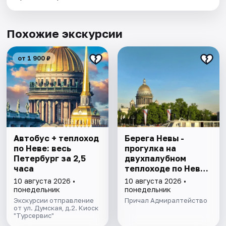
Похожие экскурсии
от 1 900 ₽
Автобус + теплоход
Берега Невы -
по Неве: весь
прогулка на
Петербург за 2,5
двухпалубном
часа
теплоходе по Неве
с подходом к
10 августа 2026 •
10 августа 2026 •
Финскому заливу
понедельник
понедельник
Экскурсии отправление
Причал Адмиралтейство
от ул. Думская, д.2. Киоск
"Турсервис"