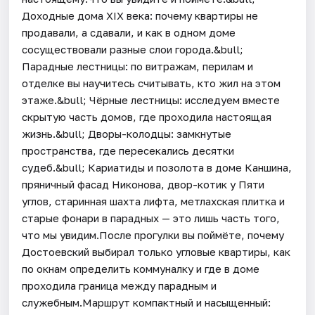
Доходные дома XIX века: почему квартиры не
продавали, а сдавали, и как в одном доме
сосуществовали разные слои города.&bull;
Парадные лестницы: по витражам, перилам и
отделке вы научитесь считывать, кто жил на этом
этаже.&bull; Чёрные лестницы: исследуем вместе
скрытую часть домов, где проходила настоящая
жизнь.&bull; Дворы-колодцы: замкнутые
пространства, где пересекались десятки
судеб.&bull; Кариатиды и позолота в доме Каншина,
пряничный фасад Никонова, двор-котик у Пяти
углов, старинная шахта лифта, метлахская плитка и
старые фонари в парадных — это лишь часть того,
что мы увидим.После прогулки вы поймёте, почему
Достоевский выбирал только угловые квартиры, как
по окнам определить коммуналку и где в доме
проходила граница между парадным и
служебным.Маршрут компактный и насыщенный: