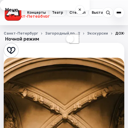
Меню
×
Концерты
Театр
Стендап
Выставки
Квест
Санкт-Петербург
Концерты
Санкт-Петербург
Загородный пр., 2
Экскурсии
ДОХОД
Ночной режим
☀
☾
Театр
Стендап
Выставки
Квесты
Экскурсии
Спорт
События