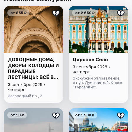
от 855 ₽
от 2 650 ₽
ДОХОДНЫЕ ДОМА,
Царское Село
ДВОРЫ-КОЛОДЦЫ И
3 сентября 2026 •
ПАРАДНЫЕ
четверг
ЛЕСТНИЦЫ: ВСЁ В
Экскурсии отправление
ОДНОЙ ПРОГУЛКЕ
от ул. Думская, д.2. Киоск
3 сентября 2026 •
"Турсервис"
четверг
Загородный пр., 2
от 10 ₽
от 1 900 ₽