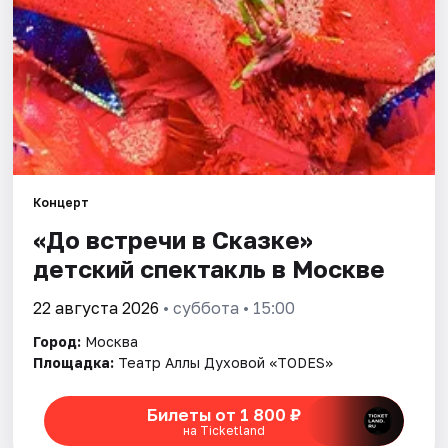
Города
Площадки
Артисты
Рейтинги
Концерт
«До встречи в Сказке»
детский спектакль в Москве
22 августа 2026
• суббота • 15:00
Город:
Москва
Площадка:
Театр Аллы Духовой «TODES»
Билеты от 1 800 ₽
на Ticketland