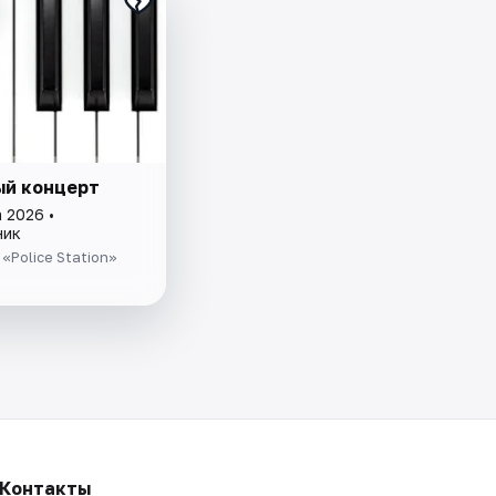
й концерт
 2026 •
ник
«Police Station»
Контакты