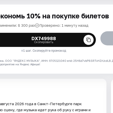
кономь 10% на покупке билетов
рименили: 8 300 раз
Проверено: 1 минуту назад
DX749988
Скопировать
1 шаг. Скопируйте промокод
ма. ООО "ЯНДЕКС МУЗЫКА", ИНН: 9705121040 erid: 25H8d7vbP8SRTvHZrUcdLB
ероприятие на Яндекс Афише!
августа 2026 года в Санкт-Петербурге парк
сцену, где музыка идет рука об руку с играми и