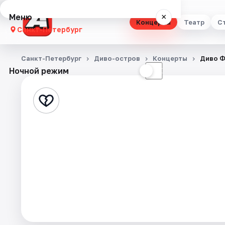
Меню
×
Концерты
Театр
С
Санкт-Петербург
Концерты
Санкт-Петербург
Диво-остров
Концерты
Диво Ф
Ночной режим
☀
☾
Театр
Стендап
Выставки
Квесты
Экскурсии
Спорт
События