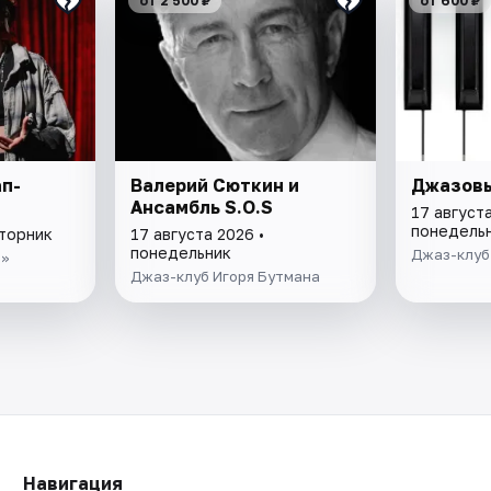
от 2 500 ₽
от 600 ₽
п-
Валерий Сюткин и
Джазовы
Ансамбль S.O.S
17 августа
понедель
вторник
17 августа 2026 •
понедельник
Джаз-клуб 
e»
Джаз-клуб Игоря Бутмана
Навигация