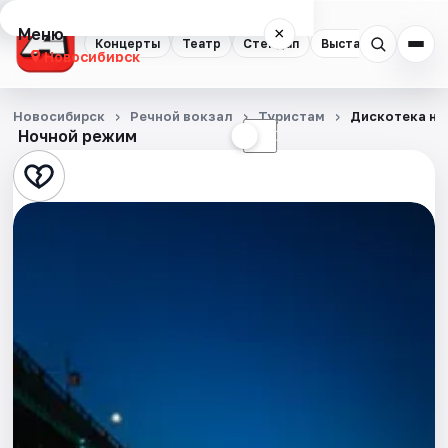
Меню
×
Концерты
Театр
Стендап
Выставки
Квест
Новосибирск
Концерты
Новосибирск
Речной вокзал
Туристам
Дискотека на
Ночной режим
☀
☾
Театр
Стендап
Выставки
Квесты
Экскурсии
Спорт
События