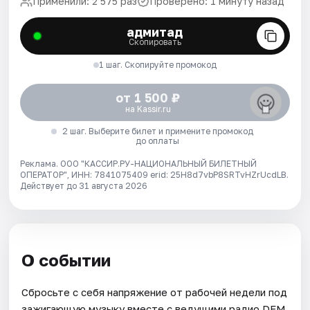
Применили: 2 575 раз
Проверено: 1 минуту назад
адмитад
Скопировать
1 шаг. Скопируйте промокод
от 1 500 ₽
на Kassir.ru
2 шаг. Выберите билет и примените промокод
до оплаты
Реклама. ООО "КАССИР.РУ-НАЦИОНАЛЬНЫЙ БИЛЕТНЫЙ
ОПЕРАТОР", ИНН: 7841075409 erid: 25H8d7vbP8SRTvHZrUcdLB.
Действует до 31 августа 2026
О событии
Сбросьте с себя напряжение от рабочей недели под
зажигающую музыку вместе с ведущими радио DFM