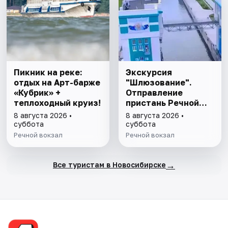
Пикник на реке:
Экскурсия
отдых на Арт-барже
"Шлюзование".
«Кубрик» +
Отправление
теплоходный круиз!
пристань Речной
вокзал- Прибытие
8 августа 2026 •
8 августа 2026 •
пристань Речной
суббота
суббота
вокзал с питанием
Речной вокзал
Речной вокзал
→
Все туристам в Новосибирске