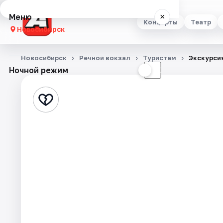
Меню
×
Концерты
Театр
Новосибирск
Концерты
Новосибирск
Речной вокзал
Туристам
Экскурсия
Ночной режим
☀
☾
Театр
Стендап
Выставки
Квесты
Экскурсии
Спорт
События