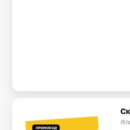
Города
Площадки
Артисты
Рейтинги
Ск
П
ПРОМОКОД