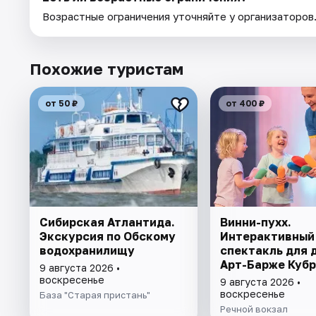
Возрастные ограничения уточняйте у организаторов
Похожие туристам
от 50 ₽
от 400 ₽
Сибирская Атлантида.
Винни-пухх.
Экскурсия по Обскому
Интерактивный
водохранилищу
спектакль для 
Арт-Барже Кубр
9 августа 2026 •
прогулка на те
воскресенье
9 августа 2026 •
воскресенье
База "Старая пристань"
Речной вокзал