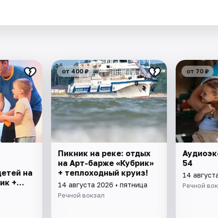
.
от 400 ₽
от 70 ₽
Пикник на реке: отдых
Аудиоэк
на Арт-барже «Кубрик»
54
детей на
+ теплоходный круиз!
14 август
ик +
14 августа 2026 • пятница
Речной во
плоходе
Речной вокзал