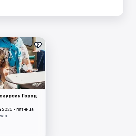
скурсия Город
а 2026 • пятница
кзал