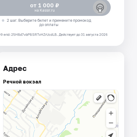
от 1 000 ₽
на Kassir.ru
2 шаг. Выберите билет и примените промокод
до оплаты
 erid: 25H8d7vbP8SRTvHZrUcdLB.
Действует до 31 августа 2026
Адрес
Речной вокзал