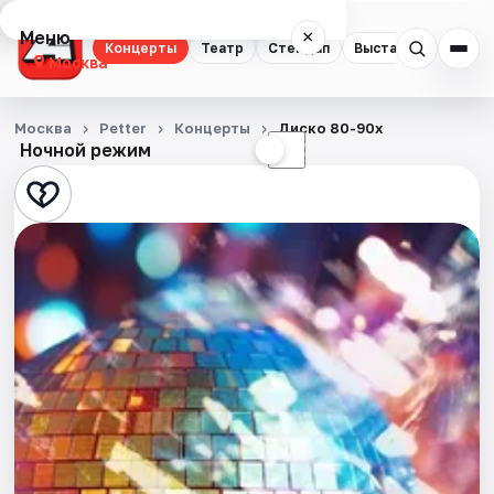
Меню
×
Концерты
Театр
Стендап
Выставки
Квест
Москва
Концерты
Москва
Petter
Концерты
Диско 80-90х
Ночной режим
☀
☾
Театр
Стендап
Выставки
Квесты
Экскурсии
Спорт
События