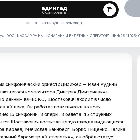
адмитад
Скопировать
1 шаг. Скопируйте промокод
ма. ООО "КАССИР.РУ-НАЦИОНАЛЬНЫЙ БИЛЕТНЫЙ ОПЕРАТОР", ИНН: 7841075409
ный симфонический оркестрДирижёр — Иван РудинВ
ыдающегося композитора Дмитрия Дмитриевича
 По данным ЮНЕСКО, Шостакович входит в число
в XX века. Он работал практически во всех
ие: 15 симфоний, 3 оперы, 3 балета, 15 струнных
дагог Шостакович воспитал целую плеяду выдающихся
ра Караев, Мечислав Вайнберг, Борис Тищенко, Галина
кальный барометр XX столетия», он обрёл статус