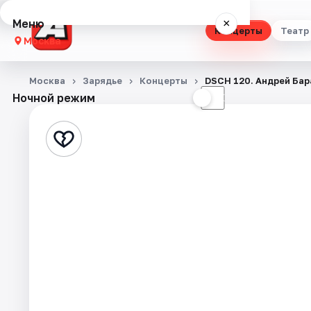
Меню
×
Концерты
Театр
Москва
Концерты
Москва
Зарядье
Концерты
DSCH 120. Андрей Бар
Ночной режим
☀
☾
Театр
Стендап
Выставки
Квесты
Экскурсии
Спорт
События