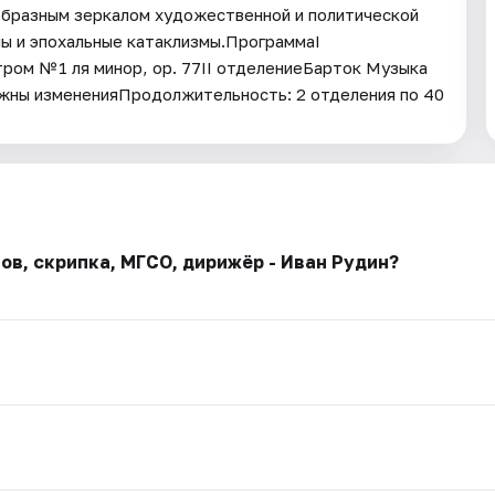
еобразным зеркалом художественной и политической
ы и эпохальные катаклизмы.ПрограммаI
ом № 1 ля минор, op. 77II отделениеБарток Музыка
ожны измененияПродолжительность: 2 отделения по 40
ов, скрипка, МГСО, дирижёр - Иван Рудин?