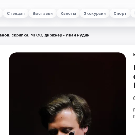
Стендап
Выставки
Квесты
Экскурсии
Спорт
анов, скрипка, МГСО, дирижёр - Иван Рудин