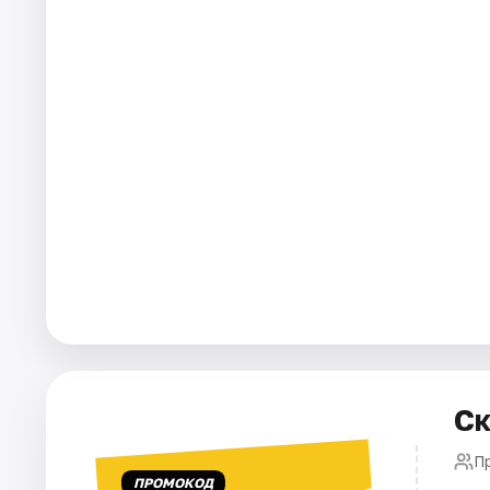
Города
Площадки
Артисты
Рейтинги
Ск
П
ПРОМОКОД