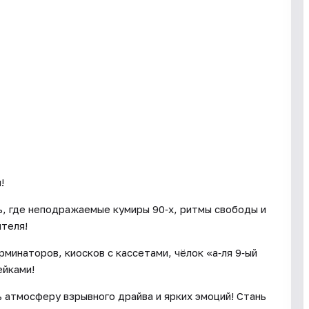
!
ь, где неподражаемые кумиры 90‑х, ритмы свободы и
ителя!
рминаторов, киосков с кассетами, чёлок «а‑ля 9‑ый
ейками!
 атмосферу взрывного драйва и ярких эмоций! Стань