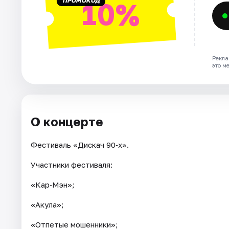
ПРОМОКОД
10%
Рекла
это м
О концерте
Фестиваль «Дискач 90‑х».
Участники фестиваля:
«Кар‑Мэн»;
«Акула»;
«Отпетые мошенники»;