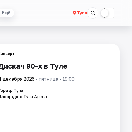
☀
☾
Тула
Ещё
Концерт
Дискач 90-х в Туле
4 декабря 2026
• пятница • 19:00
Город:
Тула
Площадка:
Тула Арена