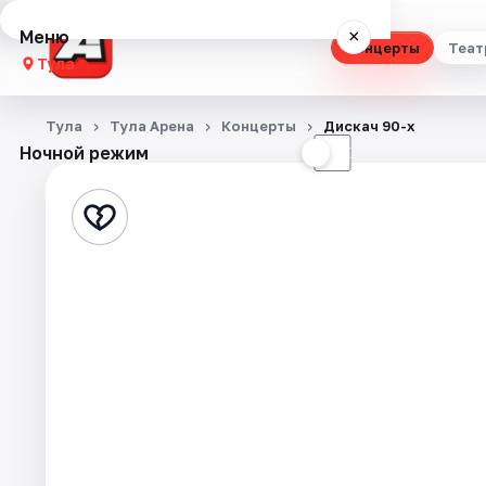
Меню
×
Концерты
Теат
Тула
Концерты
Тула
Тула Арена
Концерты
Дискач 90-х
Ночной режим
☀
☾
Театр
Стендап
Выставки
Квесты
Экскурсии
Спорт
События