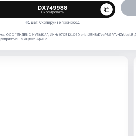
DX749988
Скопировать
1 шаг. Скопируйте промокод
ма. ООО "ЯНДЕКС МУЗЫКА", ИНН: 9705121040 erid: 25H8d7vbP8SRTvHZrUcdLB
ероприятие на Яндекс Афише!