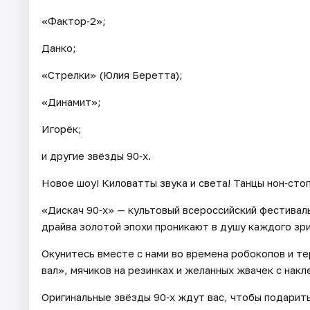
«Фактор‑2»;
Данко;
«Стрелки» (Юлия Беретта);
«Динамит»;
Игорёк;
и другие звёзды 90‑х.
Новое шоу! Киловатты звука и света! Танцы нон‑стоп
«Дискач 90‑х» — культовый всероссийский фестивал
драйва золотой эпохи проникают в душу каждого зр
Окунитесь вместе с нами во времена робокопов и те
вал», мячиков на резинках и желанных жвачек с накл
Оригинальные звёзды 90‑х ждут вас, чтобы подарить