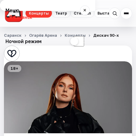
Меню
×
Концерты
Театр
Стендап
Выставки
Экску
Саранск
Концерты
Саранск
Огарёв Арена
Концерты
Дискач 90-х
Ночной режим
☀
☾
Театр
Стендап
18+
Выставки
Экскурсии
События
Города