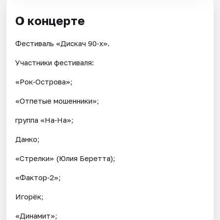
О концерте
Фестиваль «Дискач 90‑х».
Участники фестиваля:
«Рок‑Острова»;
«Отпетые мошенники»;
группа «На‑На»;
Данко;
«Стрелки» (Юлия Беретта);
«Фактор‑2»;
Игорёк;
«Динамит»;