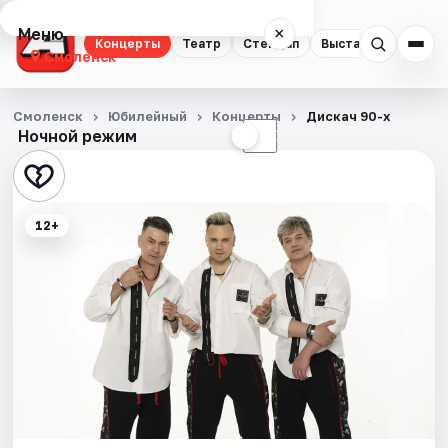
Меню
×
Концерты
Театр
Стендап
Выставки
Экску
Смоленск
Концерты
Смоленск
Юбилейный
Концерты
Дискач 90-х
Ночной режим
☀
☾
Театр
Стендап
12+
Выставки
Экскурсии
Спорт
События