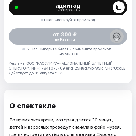
адмитад
Скопировать
1 шаг. Скопируйте промокод
от 300 ₽
на Kassir.ru
2 шаг. Выберите билет и примените промокод
до оплаты
Реклама. ООО "КАССИР.РУ-НАЦИОНАЛЬНЫЙ БИЛЕТНЫЙ
ОПЕРАТОР", ИНН: 7841075409 erid: 25H8d7vbP8SRTvHZrUcdLB.
Действует до 31 августа 2026
О спектакле
Во время экскурсии, которая длится 30 минут,
детей и взрослых проведут сначала в фойе музея,
где их встретит актёр в роли дедушки Дурова с