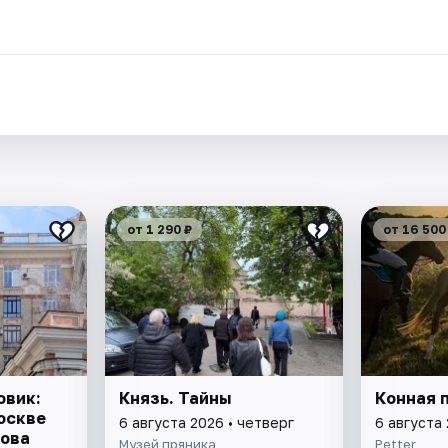
от 1 290 ₽
от 16 500
овик:
Князь. Тайны
Конная 
оскве
6 августа 2026 • четверг
6 августа 
кова
Музей пряника
Petter