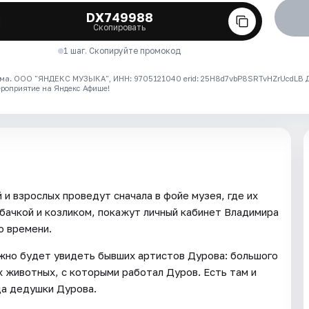
DX749988
Скопировать
1 шаг. Скопируйте промокод
ма. ООО "ЯНДЕКС МУЗЫКА", ИНН: 9705121040 erid: 25H8d7vbP8SRTvHZrUcdLB
ероприятие на Яндекс Афише!
 и взрослых проведут сначала в фойе музея, где их
обачкой и козликом, покажут личный кабинет Владимира
о времени.
ожно будет увидеть бывших артистов Дурова: большого
х животных, с которыми работал Дуров. Есть там и
ца дедушки Дурова.