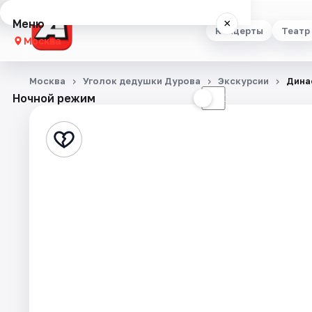
Меню
×
Концерты
Театр
Москва
Концерты
Москва
Уголок дедушки Дурова
Экскурсии
Дина
Ночной режим
☀
☾
Театр
Стендап
Выставки
Квесты
Экскурсии
Спорт
События