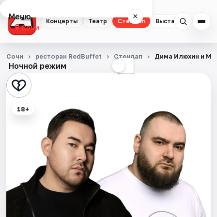
Меню
×
Концерты
Театр
Стендап
Выставки
Квест
Сочи
Концерты
Сочи
ресторан RedBuffet
Стендап
Дима Илюхин и Ма
Ночной режим
☀
☾
Театр
Стендап
18+
Выставки
Квесты
Экскурсии
Спорт
События