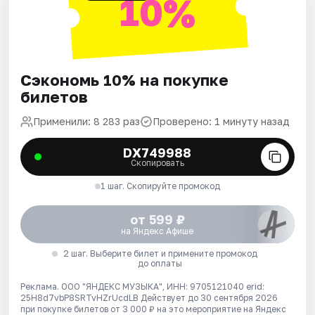
10%
Сэкономь 10% на покупке
билетов
Применили: 8 283 раз
Проверено: 1 минуту назад
DX749988
Скопировать
1 шаг. Скопируйте промокод
от 599 ₽
на Яндекс Афише
2 шаг. Выберите билет и примените промокод
до оплаты
Реклама. ООО "ЯНДЕКС МУЗЫКА", ИНН: 9705121040 erid:
25H8d7vbP8SRTvHZrUcdLB
Действует до 30 сентября 2026
при покупке билетов от 3 000 ₽ на это мероприятие на Яндекс