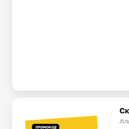
Города
Площадки
Артисты
Рейтинги
Ск
П
ПРОМОКОД