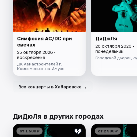
Симфония AC/DC при
ДиДюЛя
свечах
26 октября 2026 •
понедельник
25 октября 2026 •
воскресенье
Городской дворец к
ДК Авиастроителей г.
Комсомольск-на-Амуре
→
Все концерты в Хабаровске
ДиДюЛя в других городах
от 1 500 ₽
от 2 500 ₽