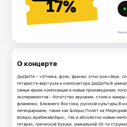
17%
Рекла
О концерте
ДиДюЛя – «Этника, фолк, фьюжн, этно-рок»Звук, со
гитариста-виртуоза и композитора ДиДюЛи.В уника
самые яркие композиции и новые произведения, пог
экспериментов - богатство звучания, стили и жанры
фламенко, Ближнего Востока, русской культуры.В к
легендарными, такие как &ldquo;Полёт на Меркурий
&ldquo;Арабика&rdquo;, так и абсолютно новые мело
гитарах, греческой бузуки, уникальной 18-ти струнн