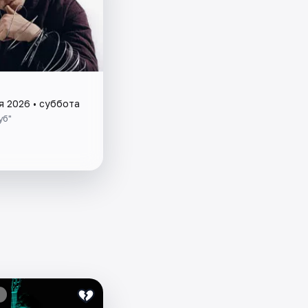
я 2026 • суббота
уб"