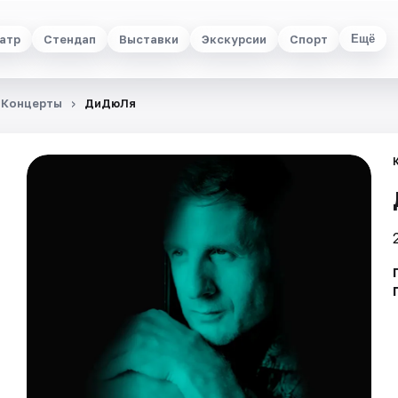
атр
Стендап
Выставки
Экскурсии
Спорт
Ещё
Концерты
ДиДюЛя