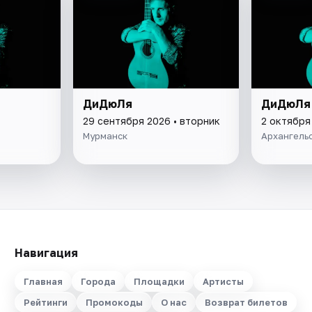
ДиДюЛя
ДиДюЛя
29 сентября 2026 • вторник
2 октября
Мурманск
Архангель
Навигация
Главная
Города
Площадки
Артисты
Рейтинги
Промокоды
О нас
Возврат билетов