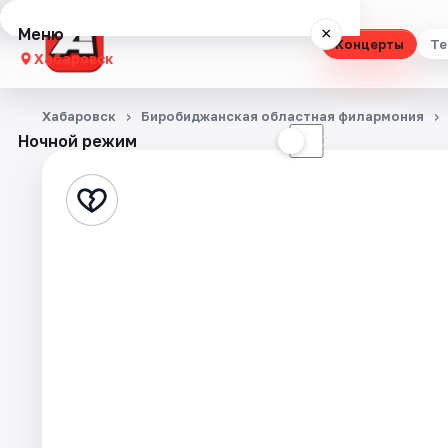
Меню
×
Концерты
Те
Хабаровск
Концерты
Хабаровск
Биробиджанская областная филармония
Ночной режим
☀
☾
Театр
Стендап
Выставки
Экскурсии
Спорт
События