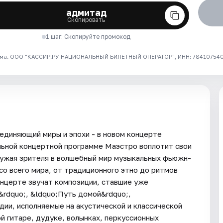
адмитад
Скопировать
1 шаг. Скопируйте промокод
ма. ООО "КАССИР.РУ-НАЦИОНАЛЬНЫЙ БИЛЕТНЫЙ ОПЕРАТОР", ИНН: 7841075409
единяющий миры и эпохи - в новом концерте
льной концертной программе Маэстро воплотит свои
ружая зрителя в волшебный мир музыкальных фьюжн-
 со всего мира, от традиционного этно до ритмов
онцерте звучат композиции, ставшие уже
&rdquo;, &ldquo;Путь домой&rdquo;,
дии, исполняемые на акустической и классической
ой гитаре, дудуке, волынках, перкуссионных