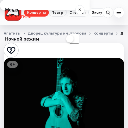
Меню
×
Концерты
Театр
Стендап
Экскурсии
Апатиты
Концерты
Апатиты
Дворец культуры им. Егорова
Концерты
Ди
Ночной режим
☀
☾
Театр
Стендап
6+
Экскурсии
События
Города
Площадки