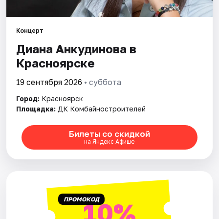
Города
Концерт
Диана Анкудинова в
Площадки
Красноярске
Артисты
19 сентября 2026
• суббота
Рейтинги
Город:
Красноярск
Площадка:
ДК Комбайностроителей
Билеты со скидкой
на Яндекс Афише
ПРОМОКОД
10%