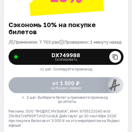
Сэкономь 10% на покупке
билетов
Применили: 7 703 раз
Проверено: 1 минуту назад
DX749988
Скопировать
1 шаг. Скопируйте промокод
от 1 500 ₽
на Яндекс Афише
2 шаг. Выберите билет и примените промокод
до оплаты
Реклама. ООО "ЯНДЕКС МУЗЫКА", ИНН: 9705121040 erid:
25H8d7vbP8SRTvHZrUcdLB
Действует до 30 сентября 2026
при покупке билетов от 3 000 ₽ на это мероприятие на Яндекс
Афише!