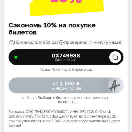
Сэкономь 10% на покупке
билетов
Применили: 8 381 раз
Проверено: 1 минуту назад
DX749988
Скопировать
1 шаг. Скопируйте промокод
от 1 500 ₽
на Яндекс Афише
2 шаг. Выберите билет и примените промокод
до оплаты
Реклама. ООО "ЯНДЕКС МУЗЫКА", ИНН: 9705121040 erid:
25H8d7vbP8SRTvHZrUcdLB
Действует до 30 сентября 2026
при покупке билетов от 3 000 ₽ на это мероприятие на Яндекс
Афише!