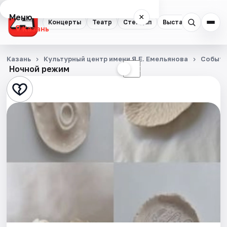
Меню
×
Концерты
Театр
Стендап
Выставки
Квест
Казань
Концерты
Казань
Культурный центр имени Я.Е. Емельянова
Событ
Ночной режим
☀
☾
Театр
Стендап
Выставки
Квесты
Экскурсии
Спорт
События