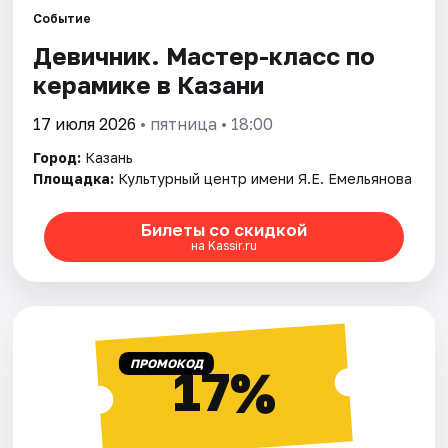
Событие
Девичник. Мастер-класс по
Города
керамике в Казани
Площадки
17 июля 2026
• пятница • 18:00
Артисты
Город:
Казань
Площадка:
Культурный центр имени Я.Е. Емельянова
Рейтинги
Билеты со скидкой
на Kassir.ru
ПРОМОКОД
17%