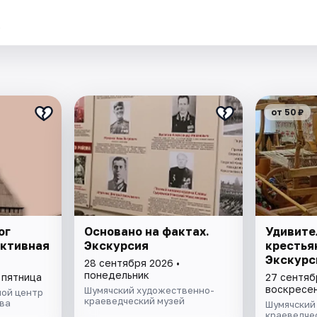
.
от 50 ₽
ог
Основано на фактах.
Удивите
активная
Экскурсия
крестья
Экскурс
28 сентября 2026 •
понедельник
 пятница
27 сентяб
воскресе
Шумячский художественно-
ой центр
краеведческий музей
ва
Шумячский
краеведче