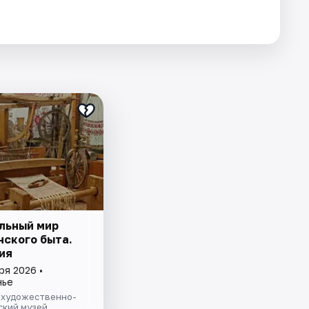
льный мир
нского быта.
ия
ря 2026 •
нье
 художественно-
ский музей