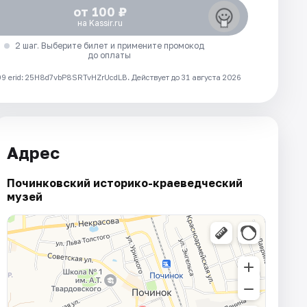
от 100 ₽
на Kassir.ru
2 шаг. Выберите билет и примените промокод
до оплаты
 erid: 25H8d7vbP8SRTvHZrUcdLB.
Действует до 31 августа 2026
Адрес
Починковский историко-краеведческий
музей