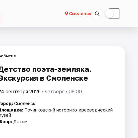
☀
☾
Смоленск
Событие
Детство поэта-земляка.
Экскурсия в Смоленске
24 сентября 2026
• четверг • 09:00
Город:
Смоленск
Площадка:
Починковский историко-краеведческий
музей
Жанр:
Детям