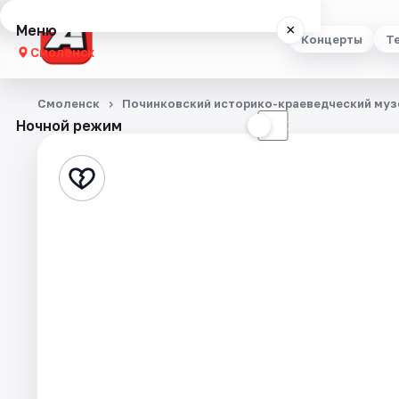
Меню
×
Концерты
Т
Смоленск
Концерты
Смоленск
Починковский историко-краеведческий муз
Ночной режим
☀
☾
Театр
Стендап
Выставки
Экскурсии
Спорт
События