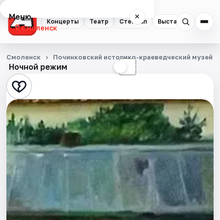
Меню
×
Концерты
Театр
Стендап
Выставки
Экску
Смоленск
Концерты
Смоленск
Починковский историко-краеведческий музей
Ночной режим
☀
☾
Театр
Стендап
Выставки
Экскурсии
Спорт
События