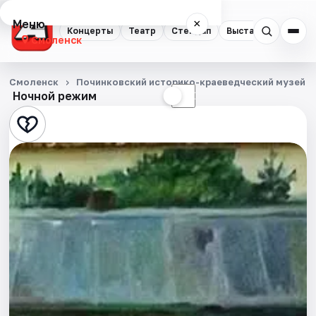
Меню
×
Концерты
Театр
Стендап
Выставки
Экску
Смоленск
Концерты
Смоленск
Починковский историко-краеведческий музей
Ночной режим
☀
☾
Театр
Стендап
Выставки
Экскурсии
Спорт
События