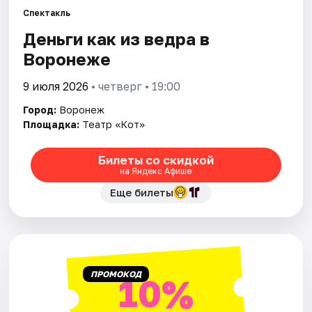
Спектакль
Деньги как из ведра в
Города
Воронеже
Площадки
9 июля 2026
• четверг • 19:00
Артисты
Город:
Воронеж
Площадка:
Театр «Кот»
Рейтинги
Билеты со скидкой
на Яндекс Афише
Еще билеты
ПРОМОКОД
10%