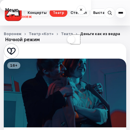
Меню
×
Концерты
Театр
Стендап
Выставки
Квест
Воронеж
Концерты
Воронеж
Театр «Кот»
Театр
Деньги как из ведра
Ночной режим
☀
☾
Театр
Стендап
16+
Выставки
Квесты
Экскурсии
Спорт
События