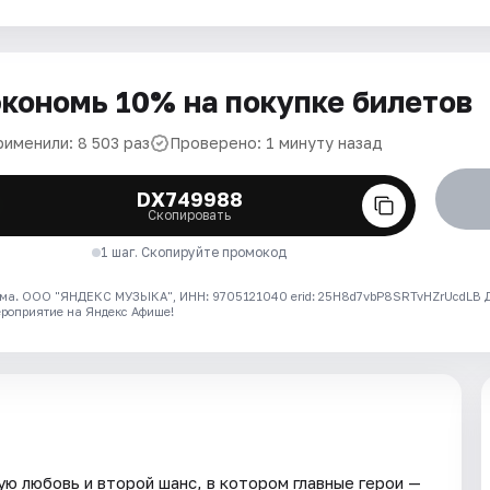
кономь 10% на покупке билетов
рименили: 8 503 раз
Проверено: 1 минуту назад
DX749988
Скопировать
1 шаг. Скопируйте промокод
ма. ООО "ЯНДЕКС МУЗЫКА", ИНН: 9705121040 erid: 25H8d7vbP8SRTvHZrUcdLB
ероприятие на Яндекс Афише!
ю любовь и второй шанс, в котором главные герои —