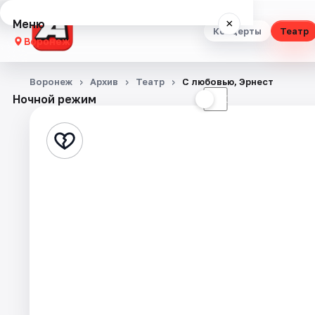
Меню
×
Концерты
Театр
Воронеж
Концерты
Воронеж
Архив
Театр
С любовью, Эрнест
Ночной режим
☀
☾
Театр
Стендап
Выставки
Квесты
Экскурсии
Спорт
События