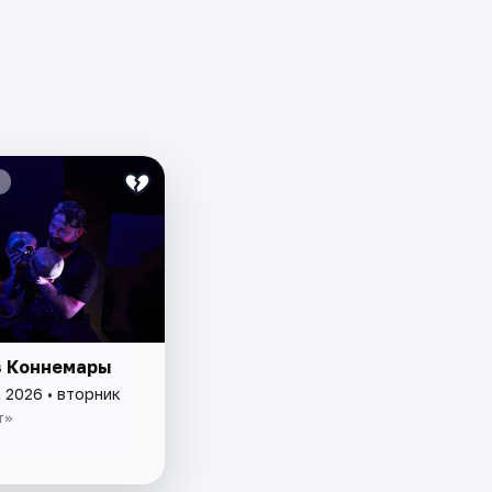
з Коннемары
 2026 • вторник
т»