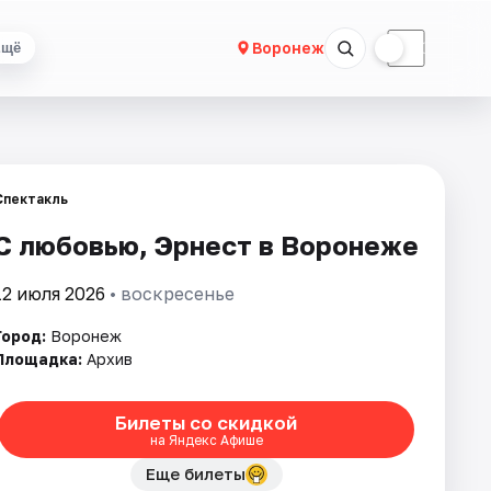
☀
☾
Воронеж
Ещё
Спектакль
С любовью, Эрнест в Воронеже
12 июля 2026
• воскресенье
Город:
Воронеж
Площадка:
Архив
Билеты со скидкой
на Яндекс Афише
Еще билеты