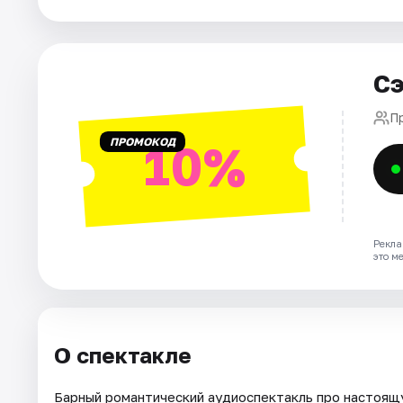
Города
Сэ
Площадки
П
Артисты
ПРОМОКОД
10%
Рейтинги
Рекла
это м
О спектакле
Барный романтический аудиоспектакль про настоящу