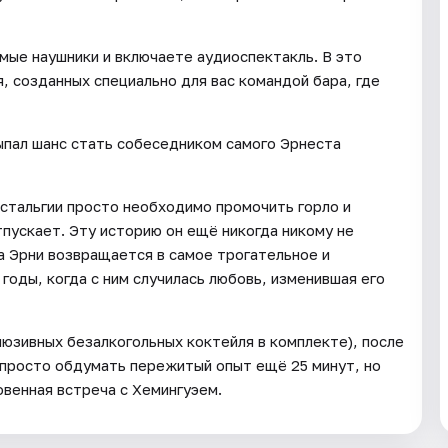
мые наушники и включаете аудиоспектакль. В это
, созданных специально для вас командой бара, где
ыпал шанс стать собеседником самого Эрнеста
стальгии просто необходимо промочить горло и
тпускает. Эту историю он ещё никогда никому не
а Эрни возвращается в самое трогательное и
оды, когда с ним случилась любовь, изменившая его
люзивных безалкогольных коктейля в комплекте), после
 просто обдумать пережитый опыт ещё 25 минут, но
овенная встреча с Хемингуэем.