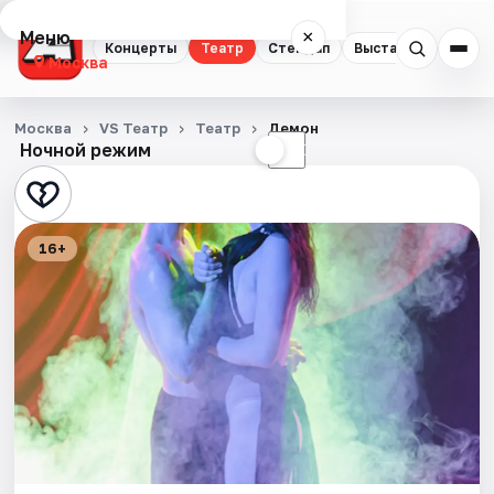
Меню
×
Концерты
Театр
Стендап
Выставки
Квест
Москва
Концерты
Москва
VS Театр
Театр
Демон
Ночной режим
☀
☾
Театр
Стендап
16+
Выставки
Квесты
Экскурсии
Спорт
События