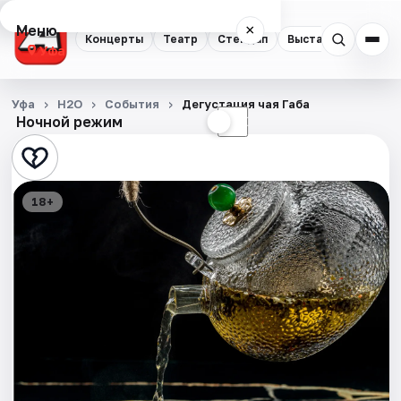
Меню
×
Концерты
Театр
Стендап
Выставки
Экску
Уфа
Концерты
Уфа
H2O
События
Дегустация чая Габа
Ночной режим
☀
☾
Театр
Стендап
18+
Выставки
Экскурсии
Спорт
События