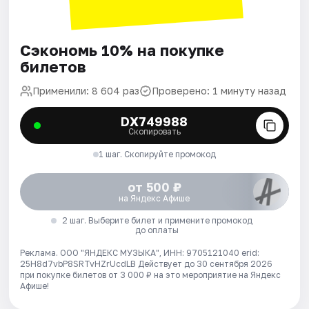
Сэкономь 10% на покупке
билетов
Применили: 8 604 раз
Проверено: 1 минуту назад
DX749988
Скопировать
1 шаг. Скопируйте промокод
от 500 ₽
на Яндекс Афише
2 шаг. Выберите билет и примените промокод
до оплаты
Реклама. ООО "ЯНДЕКС МУЗЫКА", ИНН: 9705121040 erid:
25H8d7vbP8SRTvHZrUcdLB
Действует до 30 сентября 2026
при покупке билетов от 3 000 ₽ на это мероприятие на Яндекс
Афише!