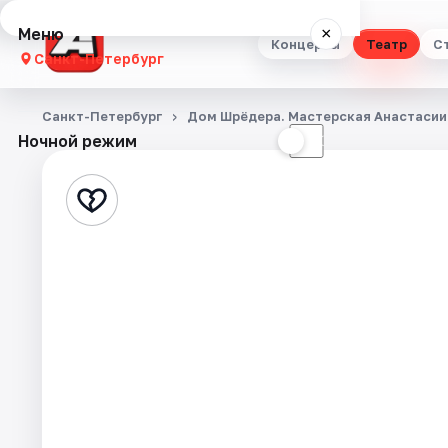
Меню
×
Концерты
Театр
С
Санкт-Петербург
Концерты
Санкт-Петербург
Дом Шрёдера. Мастерская Анастасии
Ночной режим
☀
☾
Театр
Стендап
Выставки
Квесты
Экскурсии
Спорт
События