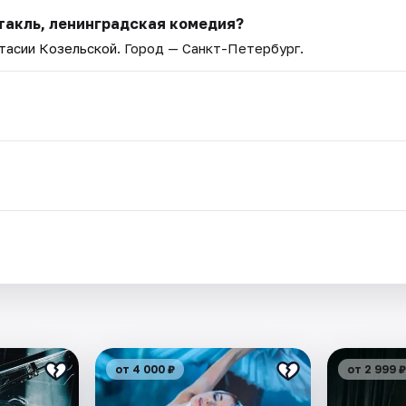
такль, ленинградская комедия?
тасии Козельской
. Город — Санкт-Петербург.
.
от 4 000 ₽
от 2 999 ₽