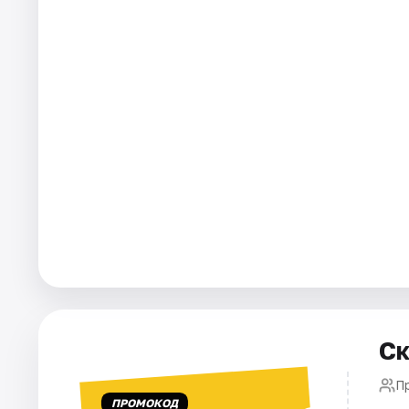
Города
Площадки
Артисты
Рейтинги
Ск
П
ПРОМОКОД