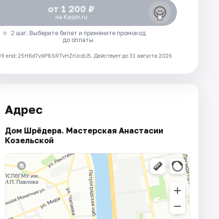
от 1 200 ₽
на Kassir.ru
2 шаг. Выберите билет и примените промокод
до оплаты
 erid: 25H8d7vbP8SRTvHZrUcdLB.
Действует до 31 августа 2026
Адрес
Дом Шрёдера. Мастерская Анастасии
Козельской