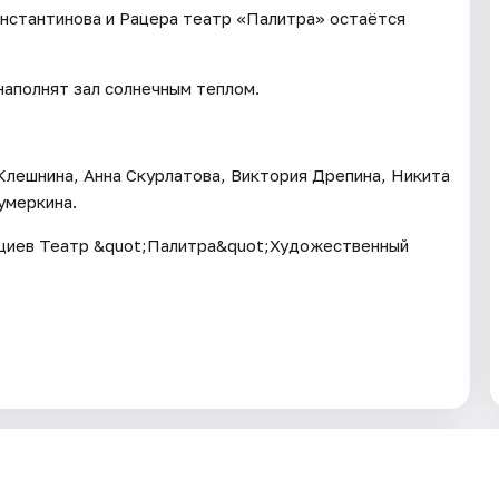
онстантинова и Рацера театр «Палитра» остаётся
наполнят зал солнечным теплом.
лешнина, Анна Скурлатова, Виктория Дрепина, Никита
умеркина.
уциев Театр &quot;Палитра&quot;Художественный