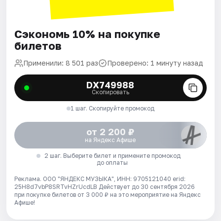
Сэкономь 10% на покупке
билетов
Применили: 8 501 раз
Проверено: 1 минуту назад
DX749988
Скопировать
1 шаг. Скопируйте промокод
от 2 200 ₽
на Яндекс Афише
2 шаг. Выберите билет и примените промокод
до оплаты
Реклама. ООО "ЯНДЕКС МУЗЫКА", ИНН: 9705121040 erid:
25H8d7vbP8SRTvHZrUcdLB
Действует до 30 сентября 2026
при покупке билетов от 3 000 ₽ на это мероприятие на Яндекс
Афише!