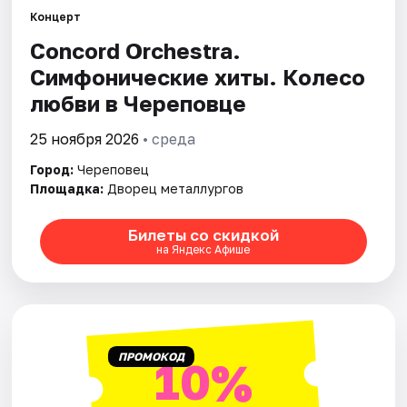
Артисты
Концерт
Concord Orchestra.
Рейтинги
Симфонические хиты. Колесо
любви в Череповце
25 ноября 2026
• среда
Город:
Череповец
Площадка:
Дворец металлургов
Билеты со скидкой
на Яндекс Афише
ПРОМОКОД
10%