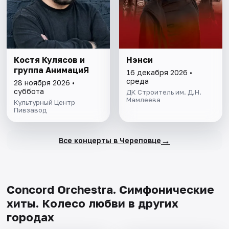
Костя Кулясов и
Нэнси
группа АнимациЯ
16 декабря 2026 •
среда
28 ноября 2026 •
суббота
ДК Строитель им. Д.Н.
Мамлеева
Культурный Центр
Пивзавод
→
Все концерты в Череповце
Concord Orchestra. Симфонические
хиты. Колесо любви в других
городах