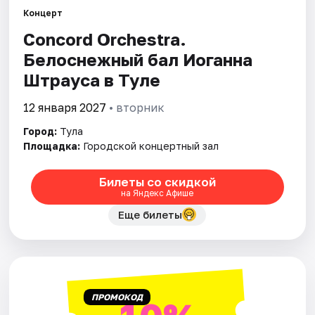
Концерт
Concord Orchestra.
Города
Белоснежный бал Иоганна
Площадки
Штрауса в Туле
Артисты
12 января 2027
• вторник
Город:
Тула
Рейтинги
Площадка:
Городской концертный зал
Билеты со скидкой
на Яндекс Афише
Еще билеты
ПРОМОКОД