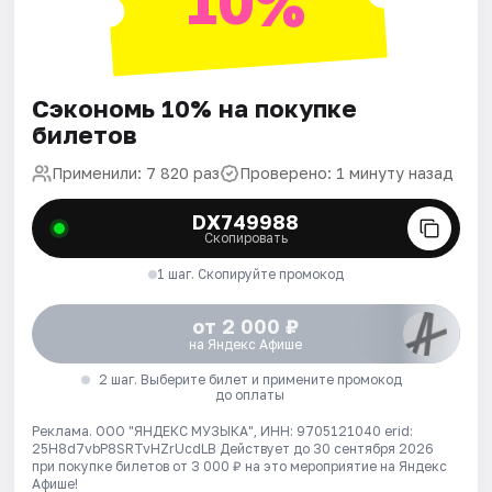
10%
Сэкономь 10% на покупке
билетов
Применили: 7 820 раз
Проверено: 1 минуту назад
DX749988
Скопировать
1 шаг. Скопируйте промокод
от 2 000 ₽
на Яндекс Афише
2 шаг. Выберите билет и примените промокод
до оплаты
Реклама. ООО "ЯНДЕКС МУЗЫКА", ИНН: 9705121040 erid:
25H8d7vbP8SRTvHZrUcdLB
Действует до 30 сентября 2026
при покупке билетов от 3 000 ₽ на это мероприятие на Яндекс
Афише!