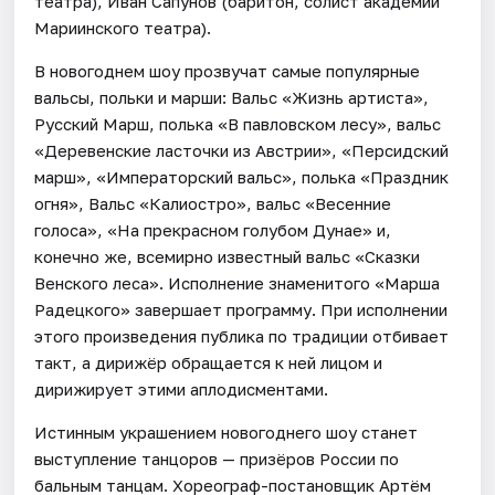
театра), Иван Сапунов (баритон, солист академии
Мариинского театра).
В новогоднем шоу прозвучат самые популярные
вальсы, польки и марши: Вальс «Жизнь артиста»,
Русский Марш, полька «В павловском лесу», вальс
«Деревенские ласточки из Австрии», «Персидский
марш», «Императорский вальс», полька «Праздник
огня», Вальс «Калиостро», вальс «Весенние
голоса», «На прекрасном голубом Дунае» и,
конечно же, всемирно известный вальс «Сказки
Венского леса». Исполнение знаменитого «Марша
Радецкого» завершает программу. При исполнении
этого произведения публика по традиции отбивает
такт, а дирижёр обращается к ней лицом и
дирижирует этими аплодисментами.
Истинным украшением новогоднего шоу станет
выступление танцоров — призёров России по
бальным танцам. Хореограф-постановщик Артём