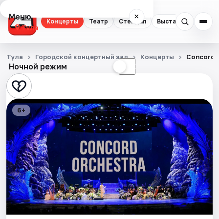
Меню
×
Концерты
Театр
Стендап
Выставки
Квест
Тула
Концерты
Тула
Городской концертный зал
Концерты
Concord 
Ночной режим
☀
☾
Театр
Стендап
6+
Выставки
Квесты
Экскурсии
Спорт
События