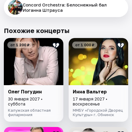
Concord Orchestra: Белоснежный бал
Иоганна Штрауса
Похожие концерты
от 1 200 ₽
от 1 000 ₽
Олег Погудин
Инна Вальтер
30 января 2027 •
17 января 2027 •
суббота
воскресенье
Калужская областная
ММБУ «Городской Дворец
филармония
Культуры» г. Обнинск