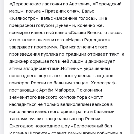
«Деревенские ласточки из Австрии», «Персидский
марш», полька «Праздник огня», Вальс
«Калиостро», вальс «Весенние голоса», «На
прекрасном голубом Дунае» и, конечно же,
всемирно известный вальс «Сказки Венского леса».
Исполнение знаменитого «Марша Радецкого»
завершает программу. При исполнении этого
произведения публика по традиции отбивает такт, а
дирижёр обращается к ней лицом и дирижирует
этими аплодисментами.Истинным украшением
новогоднего шоу станет выступление танцоров —
призёров России по бальным танцам. Хореограф-
постановщик Артём Майоров. Поклонники
знаменитого венского композитора смогут
насладиться не только великолепием вальсов в
исполнении известного оркестра, но и бальными
танцами лучших танцевальных пар России.
Ежегодное новогоднее шоу «Белоснежный бал
Иоганна Штрауса» станет самым ярким событием в