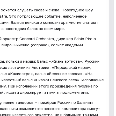
 хочется слушать снова и снова. Новогоднее шоу
stra. Это потрясающее событие, наполненное
цами. Вальсы венского композитора многие считают
а новогодних балах во всём мире.
оркестр Concord Orchestra, дирижёр Fabio Pirola
 Мирошниченко (сопрано), солист академии
ы, польки и марши: Вальс «Жизнь артиста», Русский
ские ласточки из Австрии», «Персидский марш»,
альс «Калиостро», вальс «Весенние голоса», «На
 известный вальс «Сказки Венского леса». Исполнение
у. При исполнении этого произведения публика по
ей лицом и дирижирует этими аплодисментами.
упление танцоров — призёров России по бальным
клонники знаменитого венского композитора смогут
лнении известного оркестра, но и бальными танцами