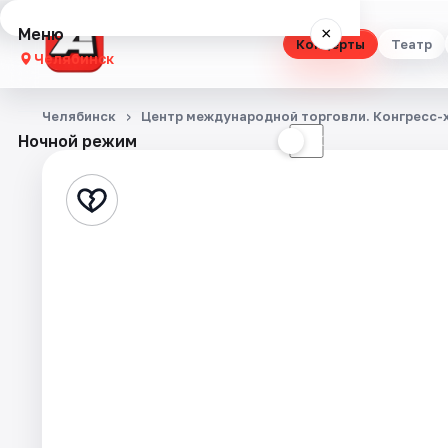
Меню
×
Концерты
Театр
Челябинск
Концерты
Челябинск
Центр международной торговли. Конгресс-
Ночной режим
☀
☾
Театр
Стендап
Выставки
Квесты
Экскурсии
Спорт
События