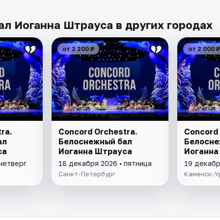
ал Иоганна Штрауса в других городах
от 2 200 ₽
от 2 000 ₽
ra.
Concord Orchestra.
Concord 
ал
Белоснежный бал
Белосне
са
Иоганна Штрауса
Иоганна
 четверг
18 декабря 2026 • пятница
19 декабр
Санкт-Петербург
Каменск-У