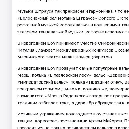
Музыка Штрауса так прекрасна и гармонична, что её
«Белоснежный бал Иоганна Штрауса» Concord Orche
роскошной музыкой короля вальса и волшебными тан
эталоном танцевальной музыки, которые исполняют н
В новогоднем шоу принимают участие Симфонический 
(Италия), лауреат международных конкурсов Оксана
Мариинского театра Иван Сапунов (баритон).
В новогоднем шоу прозвучат самые популярные вальс
Марш, полька «В павловском лесу», вальс «Деревен
«Императорский вальс», полька «Праздник огня», В
прекрасном голубом Дунае» и, конечно же, всемирно
знаменитого «Марша Радецкого» завершает программ
традиции отбивает такт, а дирижёр обращается к н
Истинным украшением новогоднего шоу станет выст
танцам. Хореограф-постановщик Артём Майоров. По
насладиться не только великолепием вальсов в испо