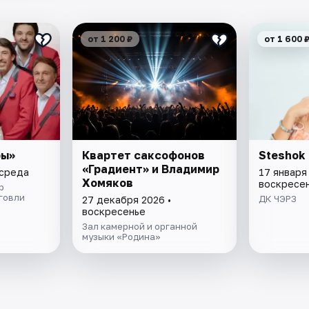
от 1 200 ₽
от 1 600 
ры»
Квартет саксофонов
Steshok
«Градиент» и Владимир
 среда
17 января 
Хомяков
воскресе
р
говли
ДК ЧЭРЗ
27 декабря 2026 •
воскресенье
Зал камерной и органной
музыки «Родина»