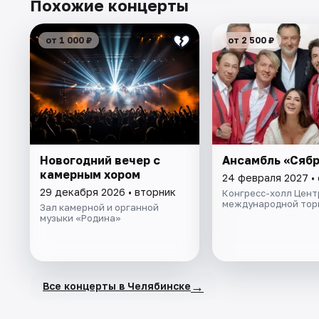
Похожие концерты
от 1 000 ₽
от 2 500 ₽
Новогодний вечер с
Ансамбль «Сяб
камерным хором
24 февраля 2027 •
29 декабря 2026 • вторник
Конгресс-холл Цент
международной тор
Зал камерной и органной
музыки «Родина»
→
Все концерты в Челябинске