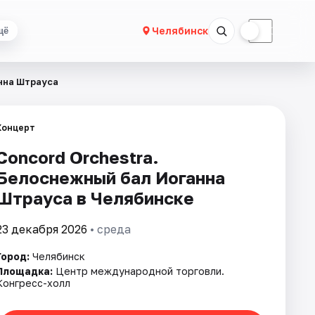
☀
☾
Челябинск
щё
нна Штрауса
Концерт
Concord Orchestra.
Белоснежный бал Иоганна
Штрауса в Челябинске
23 декабря 2026
• среда
Город:
Челябинск
Площадка:
Центр международной торговли.
Конгресс-холл