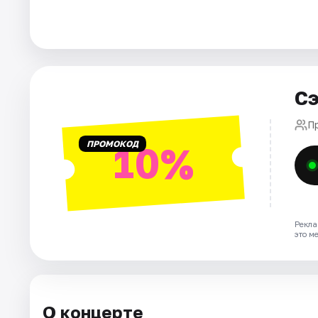
Города
Площадки
Сэ
Артисты
П
Рейтинги
ПРОМОКОД
10%
Рекла
это м
О концерте