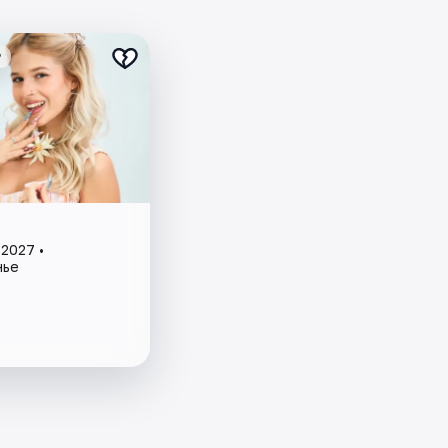
₽
2027 •
нье