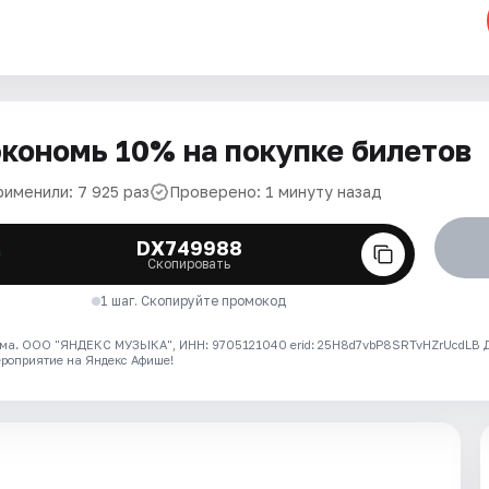
кономь 10% на покупке билетов
рименили: 7 925 раз
Проверено: 1 минуту назад
DX749988
Скопировать
1 шаг. Скопируйте промокод
ма. ООО "ЯНДЕКС МУЗЫКА", ИНН: 9705121040 erid: 25H8d7vbP8SRTvHZrUcdLB
ероприятие на Яндекс Афише!