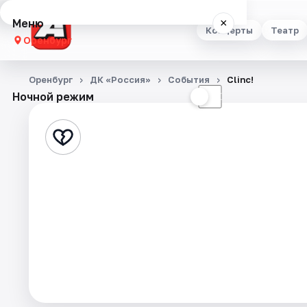
Меню
×
Концерты
Театр
Оренбург
Концерты
Оренбург
ДК «Россия»
События
Clinc!
Ночной режим
☀
☾
Театр
Стендап
Выставки
Квесты
Экскурсии
Спорт
События