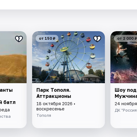
от 150 ₽
от 2 000 ₽
ланты
Парк Тополя.
Шоу под
Аттракционы
Мужчина
й батл
18 октября 2026 •
24 ноября
воскресенье
среда
ДК "Россия
Тополя
ества