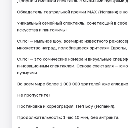
Добрый и смешной спектакль с мыльными пузырями д
Обладатель театральной премии MAX (Испания) в но
Уникальный семейный спектакль, сочетающий в себе
искусства и пантомимы!
Clinc! — мыльное шоу, всемирно известного режиссе
множество наград, полюбившееся зрителям Европы, 
Clinc! — это комические номера и визуальные спецэ
инновационным спектаклем. Основа спектакля — юмо
пузырями.
Во всём мире более 1 000 000 зрителей уже аплоди
Не пропустите!
Постановка и хореография: Пеп Боу (Испания).
Продолжительность: 1 час 10 мин, без антракта.