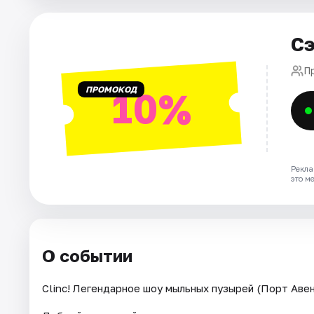
Города
Сэ
Площадки
П
ПРОМОКОД
10%
Артисты
Рейтинги
Рекла
это м
О событии
Clinc! Легендарное шоу мыльных пузырей (Порт Авен