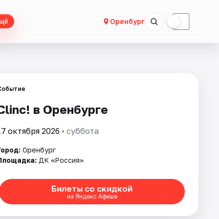
☀
☾
Оренбург
щё
Событие
Clinc! в Оренбурге
17 октября 2026
• суббота
Город:
Оренбург
Площадка:
ДК «Россия»
Билеты со скидкой
на Яндекс Афише