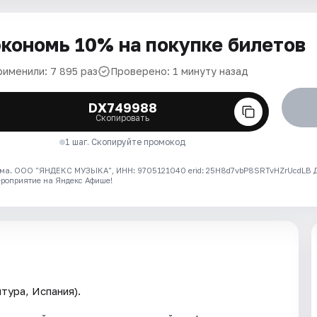
кономь 10% на покупке билетов
рименили: 7 895 раз
Проверено: 1 минуту назад
DX749988
Скопировать
1 шаг. Скопируйте промокод
ма. ООО "ЯНДЕКС МУЗЫКА", ИНН: 9705121040 erid: 25H8d7vbP8SRTvHZrUcdLB
ероприятие на Яндекс Афише!
тура, Испания).