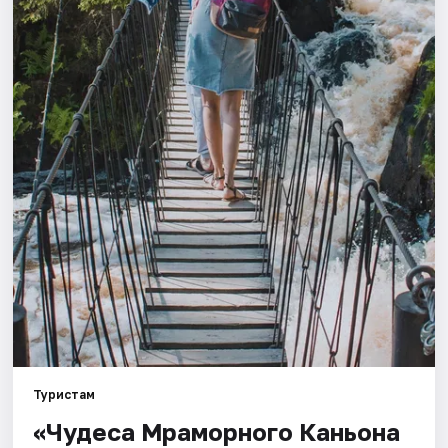
Города
Площадки
Артисты
Рейтинги
Туристам
«Чудеса Мраморного Каньона