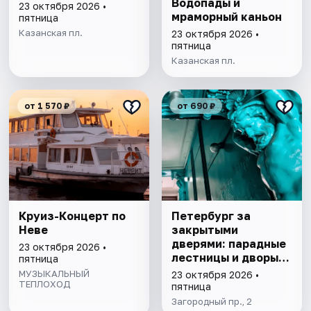
Водопады и
23 октября 2026 •
мраморный каньон
пятница
Казанская пл.
23 октября 2026 •
пятница
Казанская пл.
от 1 570 ₽
от 690 ₽
Круиз-Концерт по
Петербург за
Неве
закрытыми
дверями: парадные
23 октября 2026 •
лестницы и дворы-
пятница
колодцы
МУЗЫКАЛЬНЫЙ
23 октября 2026 •
ТЕПЛОХОД
пятница
Загородный пр., 2