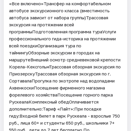
«Все включено»Трансфер на комфортабельном
автобусе экскурсионного класса (вместимость
автобуса зависит от набора группы)Трассовая
экскурсия на протяжении всей
программыПодготовленная программа тураУслуги
профессионального гида-историка на протяжении
всей поездкиОрганизация тура по
таймингуОбзорные экскурсии в городах на
маршрутеВнешний осмотр средневековой крепости
Корела-КексгольмТрассовая обзорная экскурсия по
ПриозерскуТрассовая обзорная экскурсия по г.
СортавалаПрогулка по экотропе над водопадами
АхвенкоскиПосещение фирменного магазина
форелевого хозяйстваПосещение горного парка
РускеалаКомплексный обедОплачивается
дополнительно:Тариф «Лайт»:При посадке
гиду:Входной билет в парк Рускеала - взрослые 750
руб., лица 60+ и студенты 650 руб., школьники 7+
550 руб., дети до 7 лет бесплатно.По