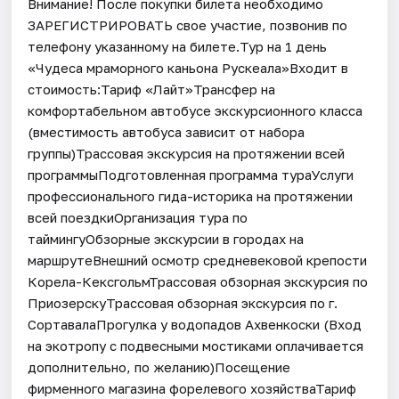
Внимание! После покупки билета необходимо
ЗАРЕГИСТРИРОВАТЬ свое участие, позвонив по
телефону указанному на билете.Тур на 1 день
«Чудеса мраморного каньона Рускеала»Входит в
стоимость:Тариф «Лайт»Трансфер на
комфортабельном автобусе экскурсионного класса
(вместимость автобуса зависит от набора
группы)Трассовая экскурсия на протяжении всей
программыПодготовленная программа тураУслуги
профессионального гида-историка на протяжении
всей поездкиОрганизация тура по
таймингуОбзорные экскурсии в городах на
маршрутеВнешний осмотр средневековой крепости
Корела-КексгольмТрассовая обзорная экскурсия по
ПриозерскуТрассовая обзорная экскурсия по г.
СортавалаПрогулка у водопадов Ахвенкоски (Вход
на экотропу с подвесными мостиками оплачивается
дополнительно, по желанию)Посещение
фирменного магазина форелевого хозяйстваТариф