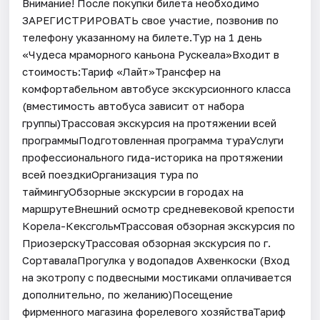
Внимание! После покупки билета необходимо
ЗАРЕГИСТРИРОВАТЬ свое участие, позвонив по
телефону указанному на билете.Тур на 1 день
«Чудеса мраморного каньона Рускеала»Входит в
стоимость:Тариф «Лайт»Трансфер на
комфортабельном автобусе экскурсионного класса
(вместимость автобуса зависит от набора
группы)Трассовая экскурсия на протяжении всей
программыПодготовленная программа тураУслуги
профессионального гида-историка на протяжении
всей поездкиОрганизация тура по
таймингуОбзорные экскурсии в городах на
маршрутеВнешний осмотр средневековой крепости
Корела-КексгольмТрассовая обзорная экскурсия по
ПриозерскуТрассовая обзорная экскурсия по г.
СортавалаПрогулка у водопадов Ахвенкоски (Вход
на экотропу с подвесными мостиками оплачивается
дополнительно, по желанию)Посещение
фирменного магазина форелевого хозяйстваТариф