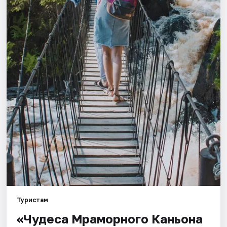
Города
Площадки
Артисты
Рейтинги
Туристам
«Чудеса Мраморного Каньона