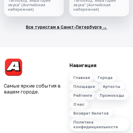
Теплоход "Акватория
Теплоход "Акватория
музыкой в тёплом
звука" (Английская
звука" (Английская
набережная)
набережная)
салоне теплохода
→
Все туристам в Санкт-Петербурге
Навигация
Главная
Города
Самые яркие события в
Площадки
Артисты
вашем городе.
Рейтинги
Промокоды
О нас
Возврат билетов
Политика
конфиденциальности