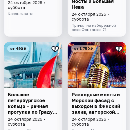
мосты и Большая
24 октября 2026 •
Нева
суббота
Казанская пл.
24 октября 2026 •
суббота
Причал на набережной
реки Фонтанки, 71
от 490 ₽
от 1 750 ₽
Большое
Разводные мосты и
петербургское
Морской фасад с
кольцо – речная
выходом в Финский
прогулка пo Граду
залив, авторской
на Неве с
экскурсией и живой
24 октября 2026 •
24 октября 2026 •
авторской
музыкой
суббота
суббота
экскурсией и живой