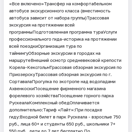
«Все включено»Трансфер на комфортабельном
автобусе экскурсионного класса (вместимость
автобуса зависит от набора группы)Трассовая
экскурсия на протяжении всей
программыПодготовленная программа тураУслуги
профессионального гида-историка на протяжении
всей поездкиОрганизация тура по
таймингуОбзорные экскурсии в городах на
маршрутеВнешний осмотр средневековой крепости
Корела-КексгольмТрассовая обзорная экскурсия по
ПриозерскуТрассовая обзорная экскурсия по г.
СортавалаПрогулка по экотропе над водопадами
АхвенкоскиПосещение фирменного магазина
форелевого хозяйстваПосещение горного парка
РускеалаКомплексный обедОплачивается
дополнительно:Тариф «Лайт»:При посадке
гиду:Входной билет в парк Рускеала - взрослые 750
руб., лица 60+ и студенты 650 руб., школьники 7+
550 руб., дети до 7 лет бесплатно.По