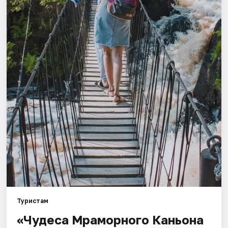
Города
Площадки
Артисты
Рейтинги
Туристам
«Чудеса Мраморного Каньона