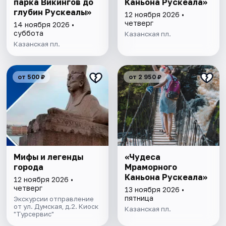
парка Викингов до
Каньона Рускеала»
глубин Рускеалы»
12 ноября 2026 •
четверг
14 ноября 2026 •
суббота
Казанская пл.
Казанская пл.
от 500 ₽
от 2 950 ₽
Мифы и легенды
«Чудеса
города
Мраморного
Каньона Рускеала»
12 ноября 2026 •
четверг
13 ноября 2026 •
пятница
Экскурсии отправление
от ул. Думская, д.2. Киоск
Казанская пл.
"Турсервис"