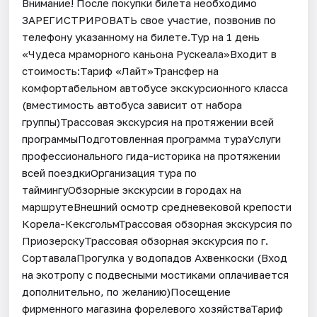
Внимание! После покупки билета необходимо
ЗАРЕГИСТРИРОВАТЬ свое участие, позвонив по
телефону указанному на билете.Тур на 1 день
«Чудеса мраморного каньона Рускеала»Входит в
стоимость:Тариф «Лайт»Трансфер на
комфортабельном автобусе экскурсионного класса
(вместимость автобуса зависит от набора
группы)Трассовая экскурсия на протяжении всей
программыПодготовленная программа тураУслуги
профессионального гида-историка на протяжении
всей поездкиОрганизация тура по
таймингуОбзорные экскурсии в городах на
маршрутеВнешний осмотр средневековой крепости
Корела-КексгольмТрассовая обзорная экскурсия по
ПриозерскуТрассовая обзорная экскурсия по г.
СортавалаПрогулка у водопадов Ахвенкоски (Вход
на экотропу с подвесными мостиками оплачивается
дополнительно, по желанию)Посещение
фирменного магазина форелевого хозяйстваТариф