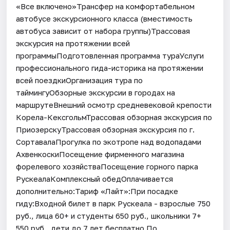
«Все включено»Трансфер на комфортабельном
автобусе экскурсионного класса (вместимость
автобуса зависит от набора группы)Трассовая
экскурсия на протяжении всей
программыПодготовленная программа тураУслуги
профессионального гида-историка на протяжении
всей поездкиОрганизация тура по
таймингуОбзорные экскурсии в городах на
маршрутеВнешний осмотр средневековой крепости
Корела-КексгольмТрассовая обзорная экскурсия по
ПриозерскуТрассовая обзорная экскурсия по г.
СортавалаПрогулка по экотропе над водопадами
АхвенкоскиПосещение фирменного магазина
форелевого хозяйстваПосещение горного парка
РускеалаКомплексный обедОплачивается
дополнительно:Тариф «Лайт»:При посадке
гиду:Входной билет в парк Рускеала - взрослые 750
руб., лица 60+ и студенты 650 руб., школьники 7+
550 руб., дети до 7 лет бесплатно.По