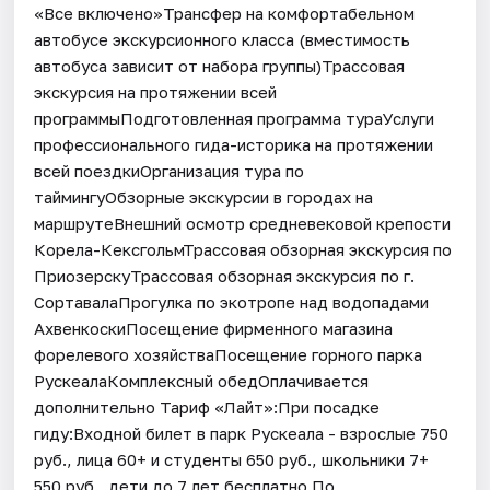
«Все включено»Трансфер на комфортабельном
автобусе экскурсионного класса (вместимость
автобуса зависит от набора группы)Трассовая
экскурсия на протяжении всей
программыПодготовленная программа тураУслуги
профессионального гида-историка на протяжении
всей поездкиОрганизация тура по
таймингуОбзорные экскурсии в городах на
маршрутеВнешний осмотр средневековой крепости
Корела-КексгольмТрассовая обзорная экскурсия по
ПриозерскуТрассовая обзорная экскурсия по г.
СортавалаПрогулка по экотропе над водопадами
АхвенкоскиПосещение фирменного магазина
форелевого хозяйстваПосещение горного парка
РускеалаКомплексный обедОплачивается
дополнительно Тариф «Лайт»:При посадке
гиду:Входной билет в парк Рускеала - взрослые 750
руб., лица 60+ и студенты 650 руб., школьники 7+
550 руб., дети до 7 лет бесплатно.По