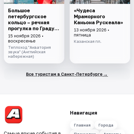
Большое
«Чудеса
петербургское
Мраморного
кольцо – речная
Каньона Рускеала»
прогулка пo Граду
13 ноября 2026 •
на Неве с
пятница
15 ноября 2026 •
авторской
воскресенье
Казанская пл.
экскурсией и живой
Теплоход "Акватория
музыкой в тёплом
звука" (Английская
набережная)
салоне теплохода
→
Все туристам в Санкт-Петербурге
Навигация
Главная
Города
Самые яркие события в