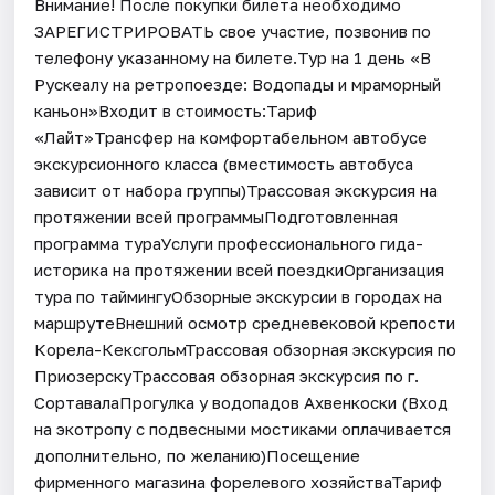
Внимание! После покупки билета необходимо
ЗАРЕГИСТРИРОВАТЬ свое участие, позвонив по
телефону указанному на билете.Тур на 1 день «В
Рускеалу на ретропоезде: Водопады и мраморный
каньон»Входит в стоимость:Тариф
«Лайт»Трансфер на комфортабельном автобусе
экскурсионного класса (вместимость автобуса
зависит от набора группы)Трассовая экскурсия на
протяжении всей программыПодготовленная
программа тураУслуги профессионального гида-
историка на протяжении всей поездкиОрганизация
тура по таймингуОбзорные экскурсии в городах на
маршрутеВнешний осмотр средневековой крепости
Корела-КексгольмТрассовая обзорная экскурсия по
ПриозерскуТрассовая обзорная экскурсия по г.
СортавалаПрогулка у водопадов Ахвенкоски (Вход
на экотропу с подвесными мостиками оплачивается
дополнительно, по желанию)Посещение
фирменного магазина форелевого хозяйстваТариф