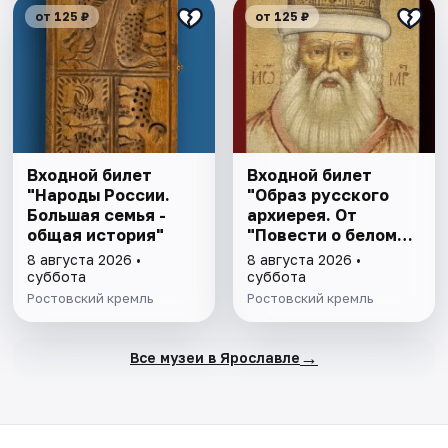
от 125 ₽
от 125 ₽
Входной билет
Входной билет
"Народы России.
"Образ русского
Большая семья -
архиерея. От
общая история"
"Повести о белом
клобуке" до
8 августа 2026 •
8 августа 2026 •
восстановления
суббота
суббота
патриаршества"
Ростовский кремль
Ростовский кремль
→
Все музеи в Ярославле