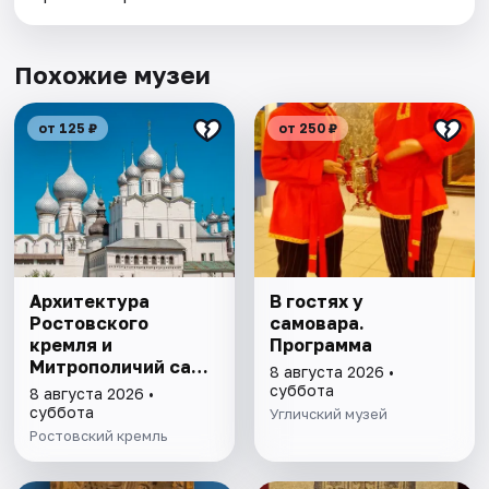
Похожие музеи
от 125 ₽
от 250 ₽
Архитектура
В гостях у
Ростовского
самовара.
кремля и
Программа
Митрополичий сад,
8 августа 2026 •
выставка
суббота
8 августа 2026 •
"Митрополичье
суббота
Угличский музей
варенье"
Ростовский кремль