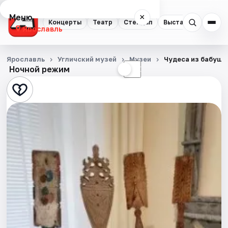
Меню
×
Концерты
Театр
Стендап
Выставки
Квест
Ярославль
Концерты
Ярославль
Угличский музей
Музеи
Чудеса из бабушк
Ночной режим
☀
☾
Театр
Стендап
Выставки
Квесты
Экскурсии
События