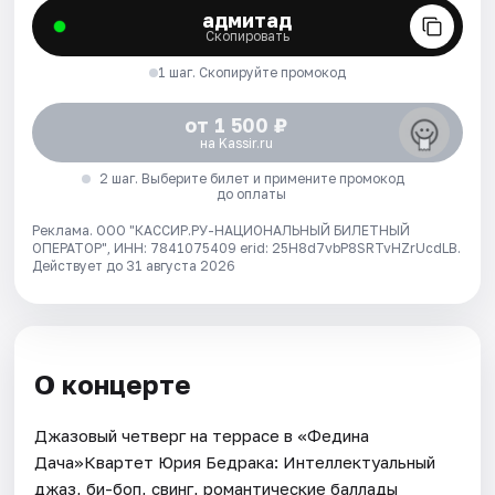
адмитад
Скопировать
1 шаг. Скопируйте промокод
от 1 500 ₽
на Kassir.ru
2 шаг. Выберите билет и примените промокод
до оплаты
Реклама. ООО "КАССИР.РУ-НАЦИОНАЛЬНЫЙ БИЛЕТНЫЙ
ОПЕРАТОР", ИНН: 7841075409 erid: 25H8d7vbP8SRTvHZrUcdLB.
Действует до 31 августа 2026
О концерте
Джазовый четверг на террасе в «Федина
Дача»Квартет Юрия Бедрака: Интеллектуальный
джаз, би-боп, свинг, романтические баллады