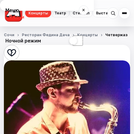
Меню
×
Концерты
Театр
Стендап
Выставки
Квест
Сочи
Концерты
Сочи
Ресторан Федина Дача
Концерты
Четвержаз
Ночной режим
☀
☾
Театр
Стендап
Выставки
Квесты
Экскурсии
Спорт
События