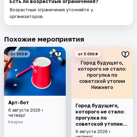
Есть ли возрастные ограничения?
Возрастные ограничения уточняйте у
организаторов.
Похожие мероприятия
от 550 ₽
от 5 000 ₽
Город будущего,
которого не стало:
прогулка по
советской утопии
Нижнего
Арт-бот
Город будущего,
6 августа 2026 •
которого не стало:
четверг
прогулка по
Кварки
советской утопии
Нижнего
6 августа 2026 •
четверг