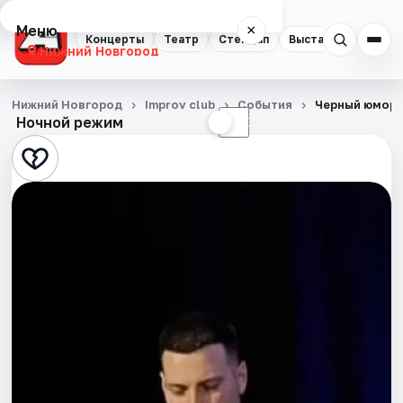
Меню
×
Концерты
Театр
Стендап
Выставки
Квест
Нижний Новгород
Концерты
Нижний Новгород
Improv club
События
Черный юмор
Ночной режим
☀
☾
Театр
Стендап
Выставки
Квесты
Экскурсии
Спорт
События