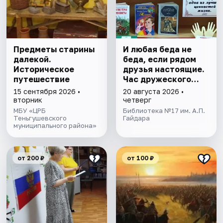
Предметы старины
И любая беда не
далекой.
беда, если рядом
Историческое
друзья настоящие.
путешествие
Час дружеского
общения
15 сентября 2026 •
20 августа 2026 •
вторник
четверг
МБУ «ЦРБ
Библиотека №17 им. А.П.
Теньгушевского
Гайдара
муниципального района»
от 200 ₽
от 100 ₽