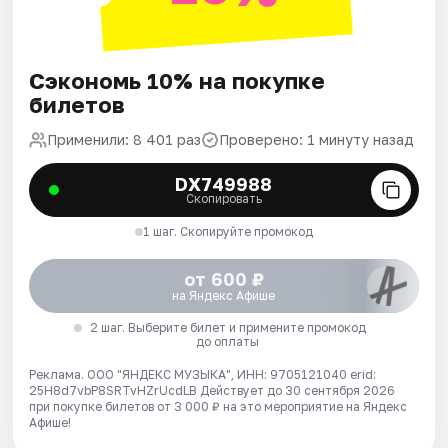
Сэкономь 10% на покупке
билетов
Применили: 8 401 раз
Проверено: 1 минуту назад
DX749988
Скопировать
1 шаг. Скопируйте промокод
от 600 ₽
на Яндекс Афише
2 шаг. Выберите билет и примените промокод
до оплаты
Реклама. ООО "ЯНДЕКС МУЗЫКА", ИНН: 9705121040 erid:
25H8d7vbP8SRTvHZrUcdLB
Действует до 30 сентября 2026
при покупке билетов от 3 000 ₽ на это мероприятие на Яндекс
Афише!