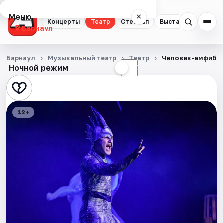
Меню
×
Концерты
Театр
Стендап
Выставки
Спорт
Барнаул
Концерты
Барнаул
Музыкальный театр
Театр
Человек-амфиби
Ночной режим
☀
☾
Театр
Стендап
12+
Выставки
Спорт
События
Города