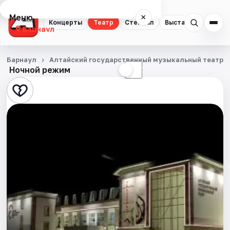
Меню
×
Концерты
Театр
Стендап
Выставки
Спорт
Барнаул
Концерты
Барнаул
Алтайский государственный музыкальный театр
Ночной режим
☀
☾
Театр
Стендап
Выставки
Спорт
События
Города