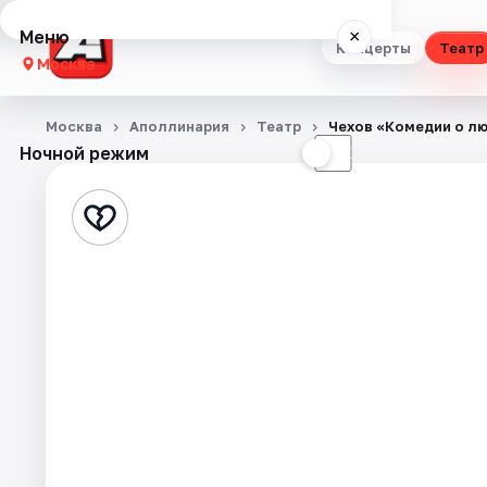
Меню
×
Концерты
Театр
Москва
Концерты
Москва
Аполлинария
Театр
Чехов «Комедии о л
Ночной режим
☀
☾
Театр
Стендап
Выставки
Квесты
Экскурсии
Спорт
События