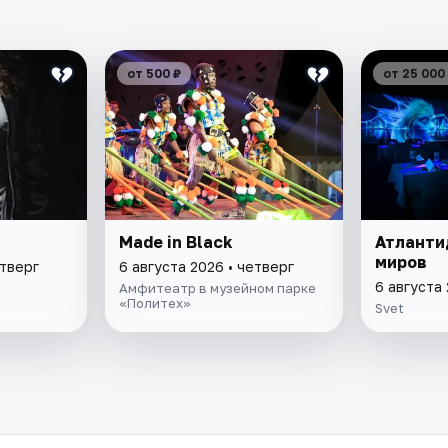
от 500 ₽
от 25 000
Made in Black
Атланти
миров
етверг
6 августа 2026 • четверг
6 августа 
Амфитеатр в музейном парке
«Политех»
Svet