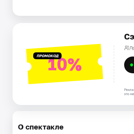
Города
Площадки
Сэ
Артисты
П
ПРОМОКОД
10%
Рейтинги
Рекла
это м
О спектакле