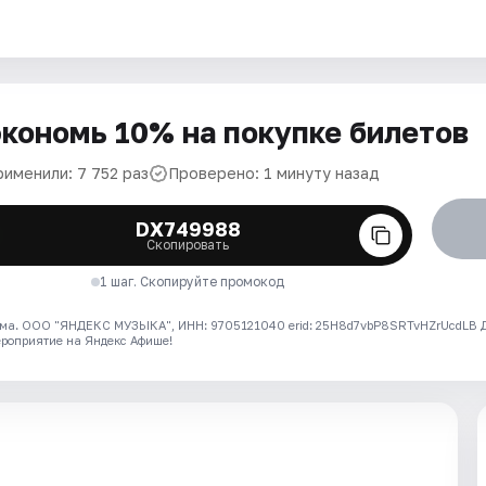
кономь 10% на покупке билетов
рименили: 7 752 раз
Проверено: 1 минуту назад
DX749988
Скопировать
1 шаг. Скопируйте промокод
ма. ООО "ЯНДЕКС МУЗЫКА", ИНН: 9705121040 erid: 25H8d7vbP8SRTvHZrUcdLB
ероприятие на Яндекс Афише!