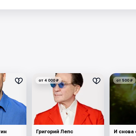
.
от 4 000 ₽
от 500 ₽
тин
Григорий Лепс
И снова 