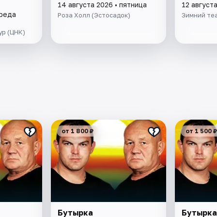
14 августа 2026 • пятница
12 август
среда
Роза Холл (Эстосадок)
Зимний те
ур (ЦНК)
от 1 800 ₽
от 1 500 ₽
Бутырка
Бутырка