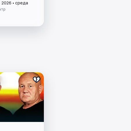
а 2026 • среда
атр