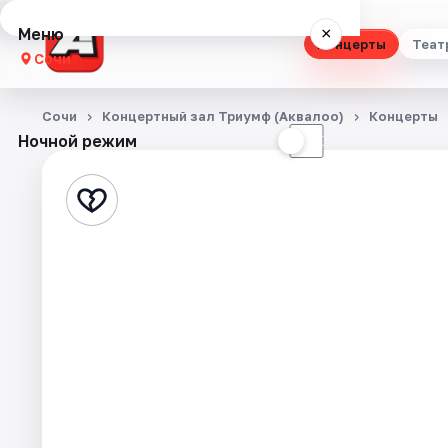
Меню
×
Концерты
Теат
Сочи
Концерты
Сочи
Концертный зал Триумф (Аквалоо)
Концерты
Ночной режим
☀
☾
Театр
Стендап
Выставки
Квесты
Экскурсии
Спорт
События