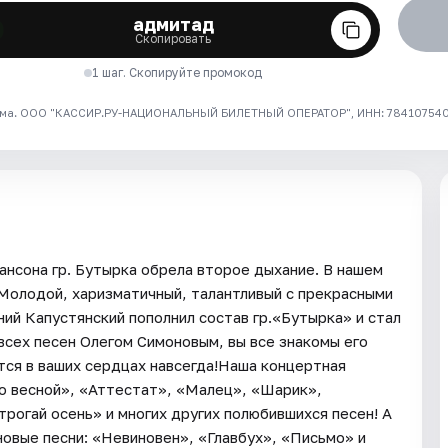
адмитад
Скопировать
1 шаг. Скопируйте промокод
ма. ООО "КАССИР.РУ-НАЦИОНАЛЬНЫЙ БИЛЕТНЫЙ ОПЕРАТОР", ИНН: 7841075409
ансона гр. Бутырка обрела второе дыхание. В нашем
Молодой, харизматичный, талантливый с прекрасными
ний Капустянский пополнил состав гр.«Бутырка» и стал
всех песен Олегом Симоновым, вы все знакомы его
тся в ваших сердцах навсегда!Наша концертная
о весной», «Аттестат», «Малец», «Шарик»,
трогай осень» и многих других полюбившихся песен! А
новые песни: «Невиновен», «Главбух», «Письмо» и