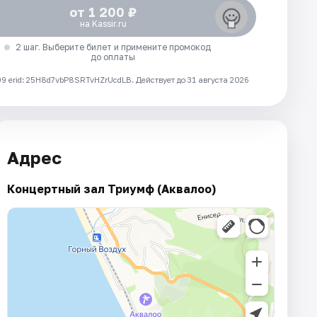
от 1 200 ₽
на Kassir.ru
2 шаг. Выберите билет и примените промокод
до оплаты
 erid: 25H8d7vbP8SRTvHZrUcdLB.
Действует до 31 августа 2026
Адрес
Концертный зал Триумф (Аквалоо)