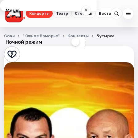
Меню
×
Концерты
Театр
Стендап
Выставки
Квест
Сочи
Концерты
Сочи
"Южное Взморье"
Концерты
Бутырка
Ночной режим
☀
☾
Театр
Стендап
Выставки
Квесты
Экскурсии
Спорт
События