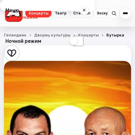
Меню
×
Концерты
Театр
Стендап
Экскурсии
Геленджик
Концерты
Геленджик
Дворец культуры
Концерты
Бутырка
Ночной режим
☀
☾
Театр
Стендап
Экскурсии
События
Города
Площадки