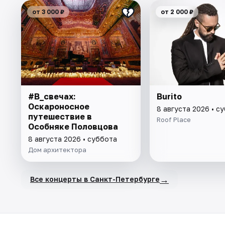
от 3 000 ₽
от 2 000 ₽
#В_свечах:
Burito
Оскароносное
8 августа 2026 • с
путешествие в
Roof Place
Особняке Половцова
8 августа 2026 • суббота
Дом архитектора
→
Все концерты в Санкт-Петербурге