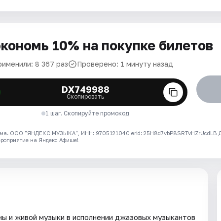
кономь 10% на покупке билетов
рименили: 8 367 раз
Проверено: 1 минуту назад
DX749988
Скопировать
1 шаг. Скопируйте промокод
ма. ООО "ЯНДЕКС МУЗЫКА", ИНН: 9705121040 erid: 25H8d7vbP8SRTvHZrUcdLB
ероприятие на Яндекс Афише!
ны и живой музыки в исполнении джазовых музыкантов