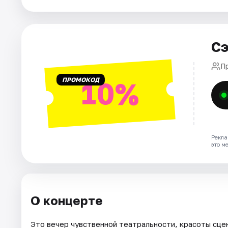
Города
Сэ
Площадки
П
Артисты
ПРОМОКОД
10%
Рейтинги
Рекла
это м
О концерте
Это вечер чувственной театральности, красоты сце