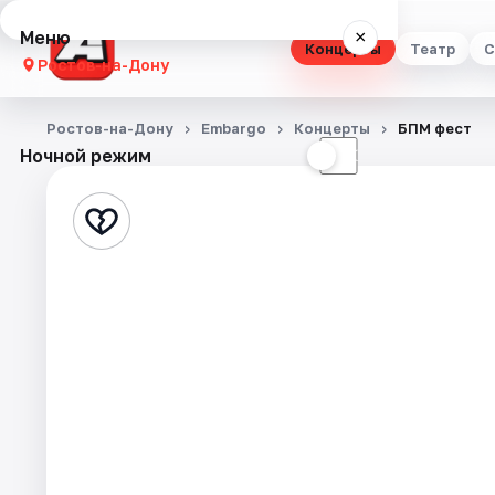
Меню
×
Концерты
Театр
С
Ростов-на-Дону
Концерты
Ростов-на-Дону
Embargo
Концерты
БПМ фест
Ночной режим
☀
☾
Театр
Стендап
Выставки
Квесты
Экскурсии
Спорт
События