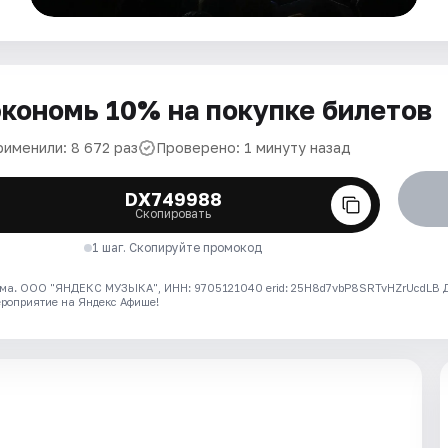
кономь 10% на покупке билетов
рименили: 8 672 раз
Проверено: 1 минуту назад
DX749988
Скопировать
1 шаг. Скопируйте промокод
ма. ООО "ЯНДЕКС МУЗЫКА", ИНН: 9705121040 erid: 25H8d7vbP8SRTvHZrUcdLB
ероприятие на Яндекс Афише!