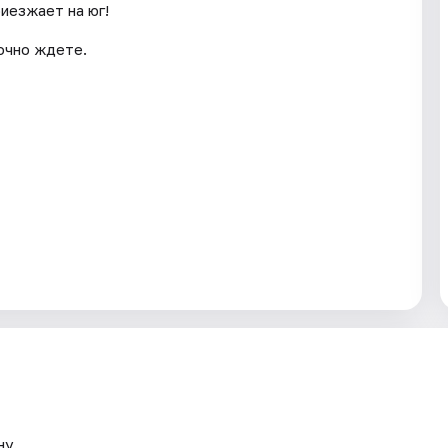
иезжает на юг!
очно ждете.
ну.