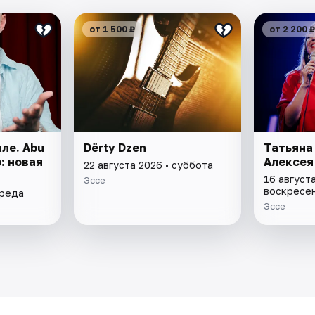
от 1 500 ₽
от 2 200 ₽
ле. Abu
Dёrty Dzen
Татьяна
: новая
Алексея
22 августа 2026 • суббота
16 августа
Эссе
воскресе
среда
Эссе