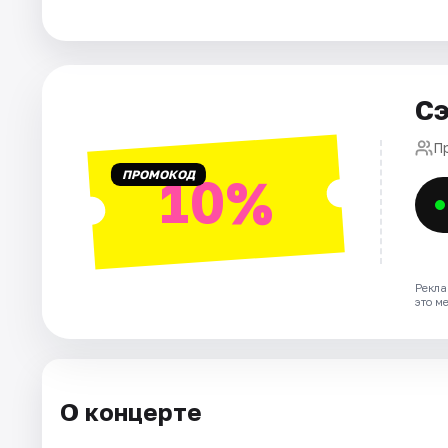
Города
Площадки
Сэ
Артисты
П
ПРОМОКОД
10%
Рейтинги
Рекла
это м
О концерте