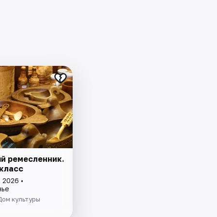
й ремесленник.
класс
 2026 •
нье
Дом культуры