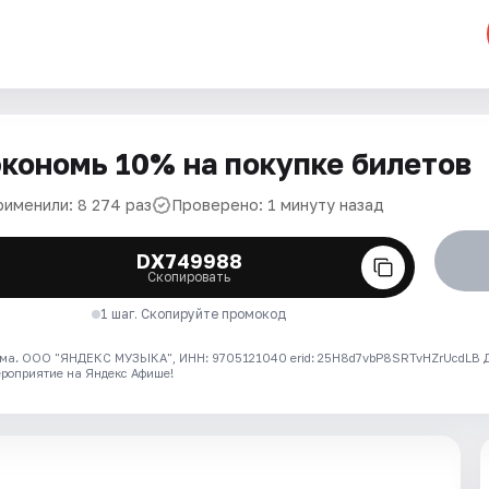
кономь 10% на покупке билетов
рименили: 8 274 раз
Проверено: 1 минуту назад
DX749988
Скопировать
1 шаг. Скопируйте промокод
ма. ООО "ЯНДЕКС МУЗЫКА", ИНН: 9705121040 erid: 25H8d7vbP8SRTvHZrUcdLB
ероприятие на Яндекс Афише!