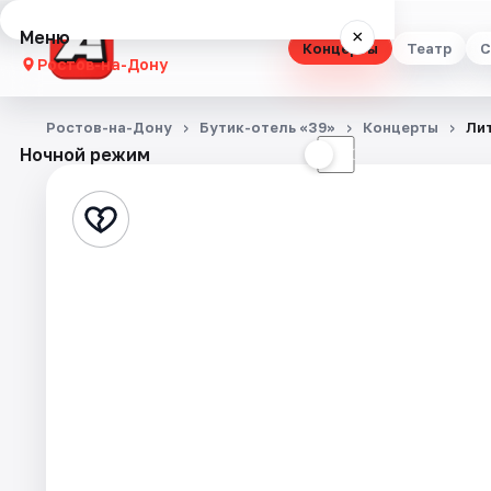
Меню
×
Концерты
Театр
С
Ростов-на-Дону
Концерты
Ростов-на-Дону
Бутик-отель «39»
Концерты
Лит
Ночной режим
☀
☾
Театр
Стендап
Выставки
Квесты
Экскурсии
Спорт
События