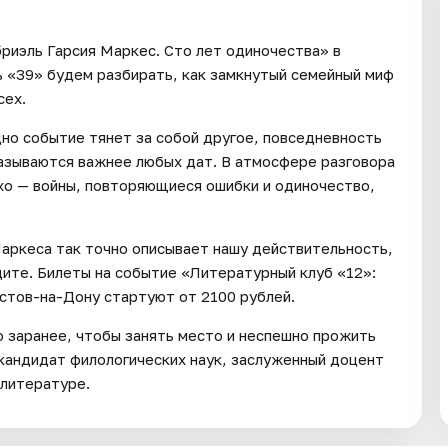
бриэль Гарсия Маркес. Сто лет одиночества» в
ь «39» будем разбирать, как замкнутый семейный миф
сех.
но событие тянет за собой другое, повседневность
казываются важнее любых дат. В атмосфере разговора
хо — войны, повторяющиеся ошибки и одиночество,
Маркеса так точно описывает нашу действительность,
дите. Билеты на событие «Литературный клуб «12»:
остов-на-Дону стартуют от 2100 рублей.
о заранее, чтобы занять место и неспешно прожить
 кандидат филологических наук, заслуженный доцент
 литературе.