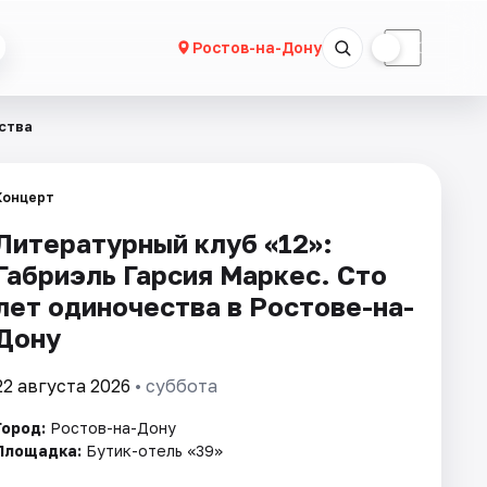
☀
☾
Ростов-на-Дону
ества
Концерт
Литературный клуб «12»:
Габриэль Гарсия Маркес. Сто
лет одиночества в Ростове-на-
Дону
22 августа 2026
• суббота
Город:
Ростов-на-Дону
Площадка:
Бутик-отель «39»