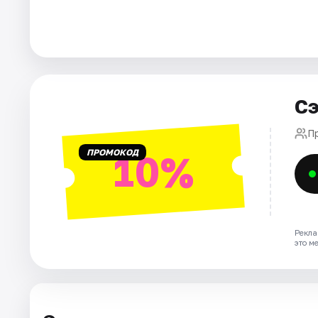
Города
Площадки
Сэ
Артисты
П
Рейтинги
ПРОМОКОД
10%
Рекла
это м