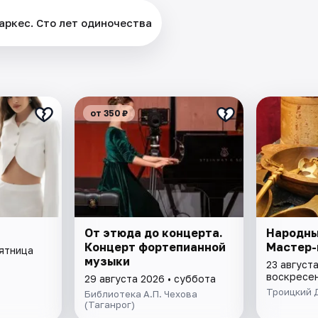
аркес. Сто лет одиночества
от 350 ₽
От этюда до концерта.
Народны
Концерт фортепианной
Мастер-
пятница
музыки
23 августа
воскресе
29 августа 2026 • суббота
Троицкий 
Библиотека А.П. Чехова
(Таганрог)