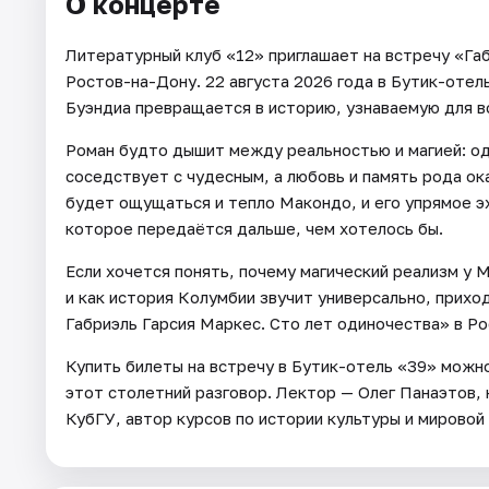
О концерте
Литературный клуб «12» приглашает на встречу «Га
Ростов-на-Дону. 22 августа 2026 года в Бутик-отел
Буэндиа превращается в историю, узнаваемую для в
Роман будто дышит между реальностью и магией: од
соседствует с чудесным, а любовь и память рода о
будет ощущаться и тепло Макондо, и его упрямое э
которое передаётся дальше, чем хотелось бы.
Если хочется понять, почему магический реализм у 
и как история Колумбии звучит универсально, прихо
Габриэль Гарсия Маркес. Сто лет одиночества» в Р
Купить билеты на встречу в Бутик-отель «39» можн
этот столетний разговор. Лектор — Олег Панаэтов,
КубГУ, автор курсов по истории культуры и мировой