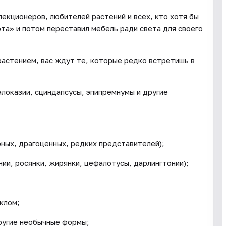
екционеров, любителей растений и всех, кто хотя бы
та» и потом переставил мебель ради света для своего
 растением, вас ждут те, которые редко встретишь в
локазии, сциндапсусы, эпипремнумы и другие
ных, драгоценных, редких представителей);
ии, росянки, жирянки, цефалотусы, дарлингтонии);
клом;
ругие необычные формы;