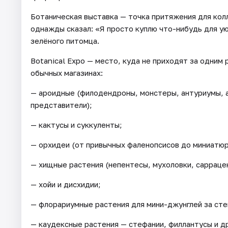
Ботаническая выставка — точка притяжения для колл
однажды сказал: «Я просто куплю что-нибудь для ую
зелёного питомца.
Botanical Expo — место, куда не приходят за одним
обычных магазинах:
— ароидные (филодендроны, монстеры, антуриумы, а
представители);
— кактусы и суккуленты;
— орхидеи (от привычных фаленопсисов до миниатюр
— хищные растения (непентесы, мухоловки, саррацен
— хойи и дисхидии;
— флорариумные растения для мини-джунглей за сте
— каудексные растения — стефании, филлантусы и д