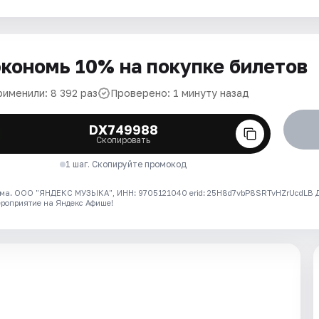
кономь 10% на покупке билетов
рименили: 8 392 раз
Проверено: 1 минуту назад
DX749988
Скопировать
1 шаг. Скопируйте промокод
ма. ООО "ЯНДЕКС МУЗЫКА", ИНН: 9705121040 erid: 25H8d7vbP8SRTvHZrUcdLB
ероприятие на Яндекс Афише!