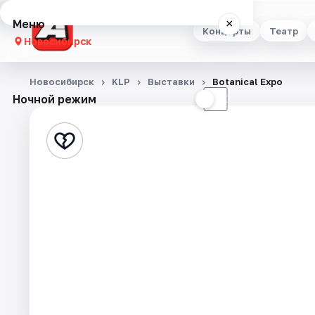
Меню
×
Концерты
Театр
Новосибирск
Концерты
Новосибирск
KLP
Выставки
Botanical Expo
Ночной режим
☀
☾
Театр
Стендап
Выставки
Квесты
Экскурсии
Спорт
События